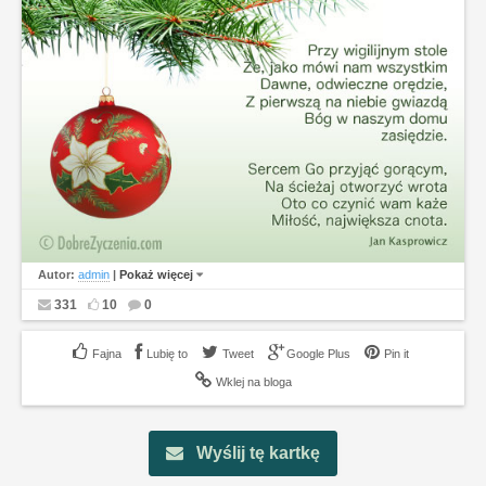
Autor:
admin
|
Pokaż więcej
331
10
0
Lubię to
Tweet
Google Plus
Pin it
Wklej na bloga
Wyślij tę kartkę