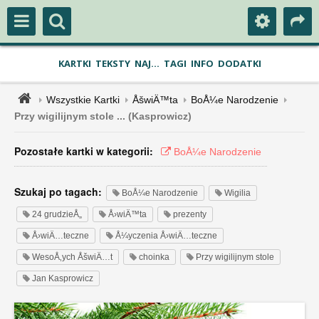
KARTKI
TEKSTY
NAJ...
TAGI
INFO
DODATKI
Wszystkie Kartki
ÅšwiÄ™ta
BoÅ¼e Narodzenie
Przy wigilijnym stole ... (Kasprowicz)
Pozostałe kartki w kategorii:
BoÅ¼e Narodzenie
Szukaj po tagach:
BoÅ¼e Narodzenie
Wigilia
24 grudzieÅ„
Å›wiÄ™ta
prezenty
Å›wiÄ…teczne
Å¼yczenia Å›wiÄ…teczne
WesoÅ‚ych ÅšwiÄ…t
choinka
Przy wigilijnym stole
Jan Kasprowicz