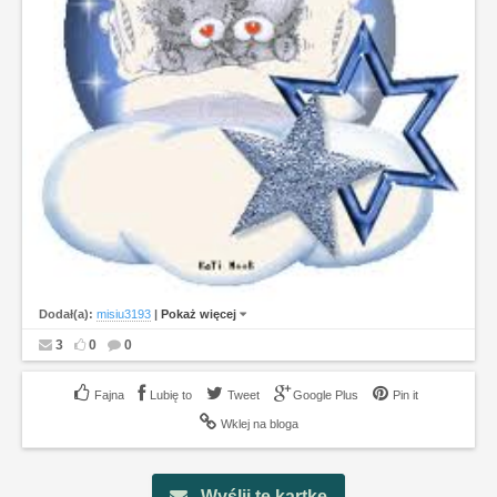
Dodał(a):
misiu3193
|
Pokaż więcej
3
0
0
Lubię to
Tweet
Google Plus
Pin it
Wklej na bloga
Wyślij tę kartkę