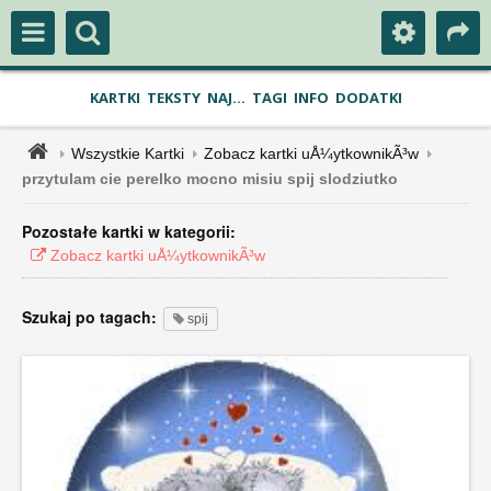
KARTKI
TEKSTY
NAJ...
TAGI
INFO
DODATKI
Wszystkie Kartki
Zobacz kartki uÅ¼ytkownikÃ³w
przytulam cie perelko mocno misiu spij slodziutko
Pozostałe kartki w kategorii:
Zobacz kartki uÅ¼ytkownikÃ³w
Szukaj po tagach:
spij