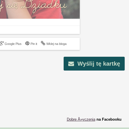
Google Plus
Pin it
Wklej na bloga
Wyślij tę kartkę
Dobre Å»yczenia
na Facebooku