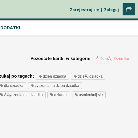
Zarejestruj się
|
Zaloguj
DODATKI
Pozostałe kartki w kategorii:
DzieÅ„ Dziadka
zukaj po tagach:
dzien dziadka
dzieÅ„ dziadka
dla dziadka
zyczenia na dzien dziadka
Å¼yczenia dla dziadka
dziadek
usmiechnij sie