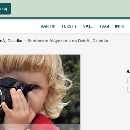
KARTKI
TEKSTY
NAJ...
TAGI
INFO
ieÅ„ Dziadka
Serdeczne Å¼yczenia na DzieÅ„ Dziadka
S