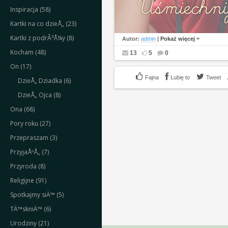
Inspiracja (58)
Kartki na co dzieÅ„ (23)
Kartki z podrÃ³Å¼y (8)
Autor:
admin
|
Pokaż więcej
Kocham (48)
13
5
0
On (17)
Lubię to
Tweet
DzieÅ„ Dziadka (6)
DzieÅ„ Ojca (8)
Ona (68)
Pory roku (27)
Przepraszam (3)
PrzyjaÅºÅ„ (7)
Przyroda (8)
Religijne (91)
Spotkajmy siÄ™ (5)
TÄ™skniÄ™ (6)
Urodziny (21)