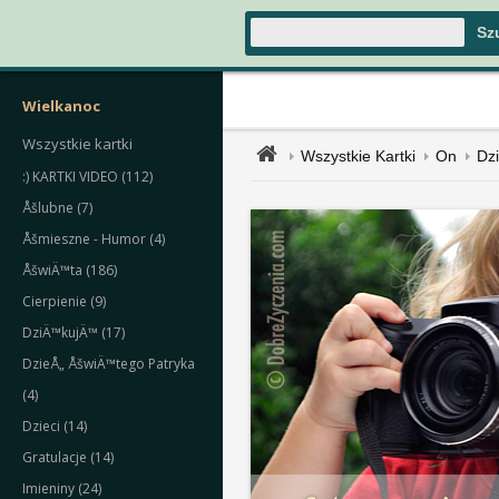
Wielkanoc
Wszystkie kartki
Wszystkie Kartki
On
Dz
:) KARTKI VIDEO (112)
Åšlubne (7)
Åšmieszne - Humor (4)
ÅšwiÄ™ta (186)
Cierpienie (9)
DziÄ™kujÄ™ (17)
DzieÅ„ ÅšwiÄ™tego Patryka
(4)
Dzieci (14)
Gratulacje (14)
Imieniny (24)