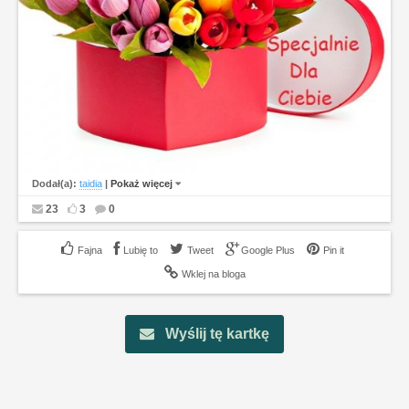
Dodał(a):
taidia
|
Pokaż więcej
23
3
0
Lubię to
Tweet
Google Plus
Pin it
Wklej na bloga
Wyślij tę kartkę