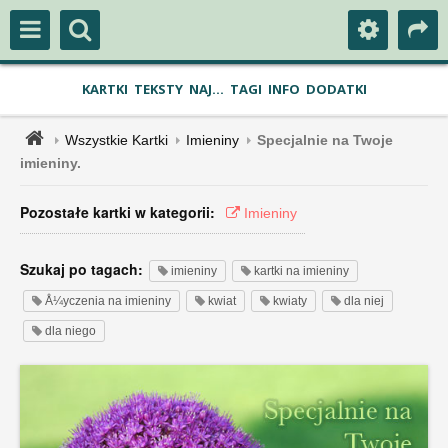
KARTKI
TEKSTY
NAJ...
TAGI
INFO
DODATKI
Wszystkie Kartki
Imieniny
Specjalnie na Twoje
imieniny.
Pozostałe kartki w kategorii:
Imieniny
Szukaj po tagach:
imieniny
kartki na imieniny
Å¼yczenia na imieniny
kwiat
kwiaty
dla niej
dla niego