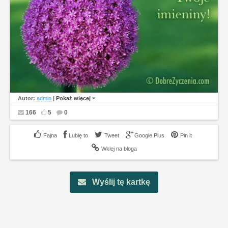
Autor:
admin
|
Pokaż więcej
166
5
0
Lubię to
Tweet
Google Plus
Pin it
Wklej na bloga
Wyślij tę kartkę