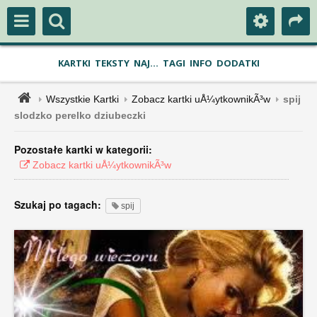
KARTKI
TEKSTY
NAJ...
TAGI
INFO
DODATKI
Wszystkie Kartki
Zobacz kartki uÅ¼ytkownikÃ³w
spij
slodzko perelko dziubeczki
Pozostałe kartki w kategorii:
Zobacz kartki uÅ¼ytkownikÃ³w
Szukaj po tagach:
spij