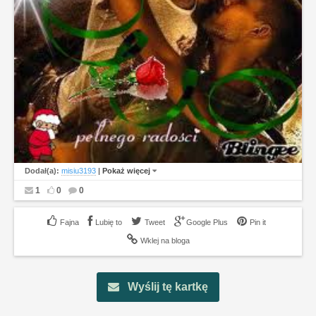
Dodał(a):
misiu3193
|
Pokaż więcej
1
0
0
Lubię to
Tweet
Google Plus
Pin it
Wklej na bloga
Wyślij tę kartkę