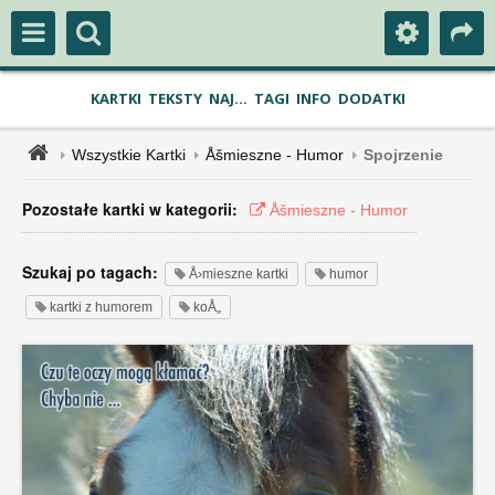
KARTKI
TEKSTY
NAJ...
TAGI
INFO
DODATKI
Wszystkie Kartki
Åšmieszne - Humor
Spojrzenie
Pozostałe kartki w kategorii:
Åšmieszne - Humor
Szukaj po tagach:
Å›mieszne kartki
humor
kartki z humorem
koÅ„