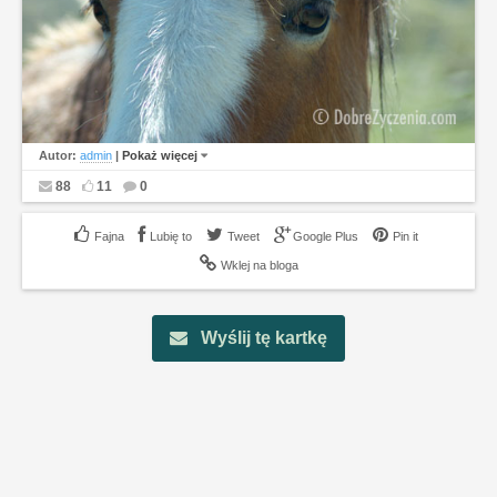
Autor:
admin
|
Pokaż więcej
88
11
0
Lubię to
Tweet
Google Plus
Pin it
Wklej na bloga
Wyślij tę kartkę