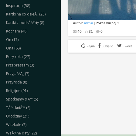
Inspiracja (58)
Kartki na co dzieÅ„ (23)
Kartki z podrÃ³Å¼y (8)
Autor:
admin
|
Pokaż więcej
Kocham (48)
40
31
0
On (17)
Lubię to
Tweet
Ona (68)
Pory roku (27)
Przepraszam (3)
PrzyjaÅºÅ„ (7)
Przyroda (8)
Religijne (91)
Spotkajmy siÄ™ (5)
TÄ™skniÄ™ (6)
Urodziny (21)
W szkole (7)
WaÅ¼ne daty (22)