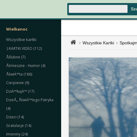
Wielkanoc
Wszystkie kartki
Wszystkie Kartki
Spotkaj
:) KARTKI VIDEO (112)
Åšlubne (7)
Åšmieszne - Humor (4)
ÅšwiÄ™ta (186)
Cierpienie (9)
DziÄ™kujÄ™ (17)
DzieÅ„ ÅšwiÄ™tego Patryka
(4)
Dzieci (14)
Gratulacje (14)
Imieniny (24)