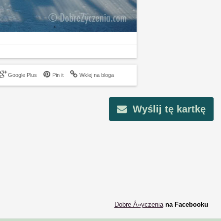
Google Plus
Pin it
Wklej na bloga
Wyślij tę kartkę
Dobre Å»yczenia
na Facebooku