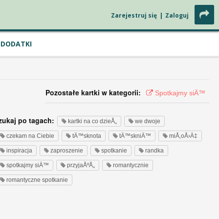
Zarejestruj się
|
Zaloguj
DODATKI
Pozostałe kartki w kategorii:
Spotkajmy siÄ™
zukaj po tagach:
kartki na co dzieÅ„
we dwoje
czekam na Ciebie
tÄ™sknota
tÄ™skniÄ™
miÅ‚oÅ›Ä‡
inspiracja
zaproszenie
spotkanie
randka
spotkajmy siÄ™
przyjaÅºÅ„
romantycznie
romantyczne spotkanie