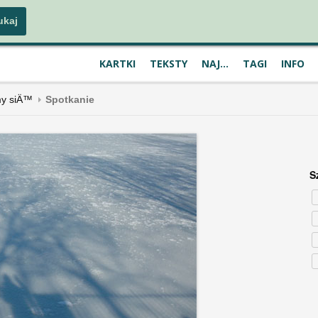
KARTKI
TEKSTY
NAJ...
TAGI
INFO
my siÄ™
Spotkanie
S