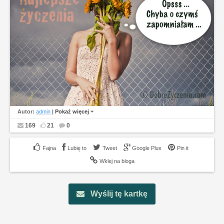
Autor:
admin
|
Pokaż więcej
169
21
0
Lubię to
Tweet
Google Plus
Pin it
Wklej na bloga
Wyślij tę kartkę