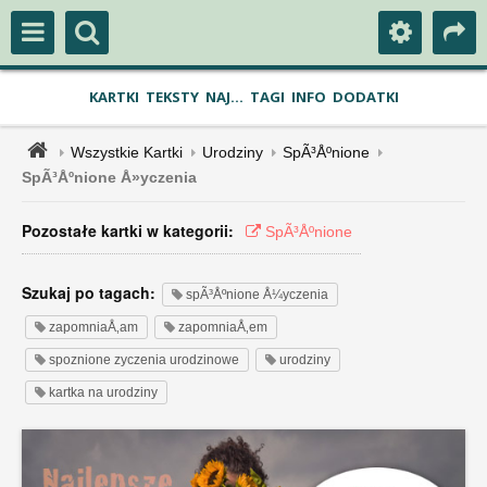
KARTKI
TEKSTY
NAJ...
TAGI
INFO
DODATKI
Wszystkie Kartki
Urodziny
SpÃ³Åºnione
SpÃ³Åºnione Å»yczenia
Pozostałe kartki w kategorii:
SpÃ³Åºnione
Szukaj po tagach:
spÃ³Åºnione Å¼yczenia
zapomniaÅ‚am
zapomniaÅ‚em
spoznione zyczenia urodzinowe
urodziny
kartka na urodziny