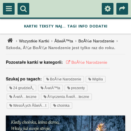
KARTKI
TEKSTY
NAJ...
TAGI
INFO
DODATKI
Wszystkie Kartki
ÅšwiÄ™ta
BoÅ¼e Narodzenie
Szkoda, Å¼e BoÅ¼e Narodzenie jest tylko raz do roku.
Pozostałe kartki w kategorii:
BoÅ¼e Narodzenie
Szukaj po tagach:
BoÅ¼e Narodzenie
Wigilia
24 grudzieÅ„
Å›wiÄ™ta
prezenty
Å›wiÄ…teczne
Å¼yczenia Å›wiÄ…teczne
WesoÅ‚ych ÅšwiÄ…t
choinka