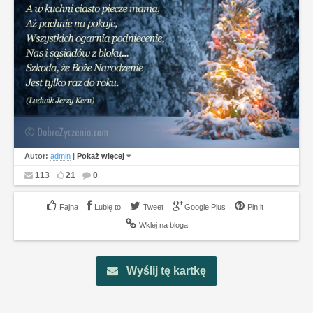
Autor:
admin
|
Pokaż więcej
113
21
0
Lubię to
Tweet
Google Plus
Pin it
Wklej na bloga
Wyślij tę kartkę