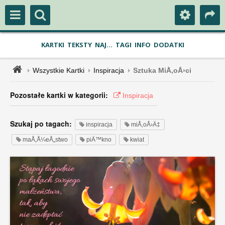
KARTKI
TEKSTY
NAJ...
TAGI
INFO
DODATKI
Wszystkie Kartki
Inspiracja
Sztuka MiÅ‚oÅ›ci
Pozostałe kartki w kategorii:
Inspiracja
Szukaj po tagach:
inspiracja
miÅ‚oÅ›Ä‡
maÅ‚Å¼eÅ„stwo
piÄ™kno
kwiat