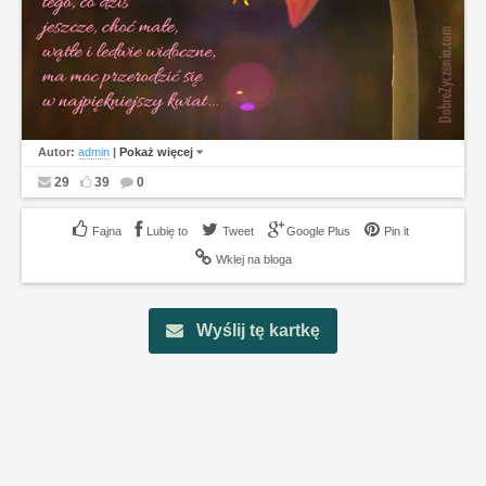
Autor:
admin
|
Pokaż więcej
29
39
0
Lubię to
Tweet
Google Plus
Pin it
Wklej na bloga
Wyślij tę kartkę