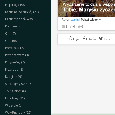
Inspiracja (58)
Kartki na co dzieÅ„ (23)
Kartki z podrÃ³Å¼y (8)
Autor:
admin
|
Pokaż więcej
Kocham (48)
3
4
0
On (17)
Lubię to
Tweet
Ona (68)
Pory roku (27)
Przepraszam (3)
PrzyjaÅºÅ„ (7)
Przyroda (8)
Religijne (91)
Spotkajmy siÄ™ (5)
TÄ™skniÄ™ (6)
Urodziny (21)
W szkole (7)
WaÅ¼ne daty (22)