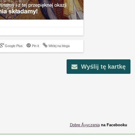
Google Plus
Pin it
Wklej na bloga
Wyślij tę kartkę
Dobre Å»yczenia
na Facebooku