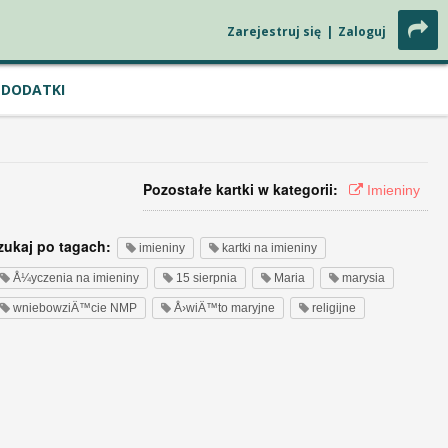
Zarejestruj się
|
Zaloguj
DODATKI
Pozostałe kartki w kategorii:
Imieniny
zukaj po tagach:
imieniny
kartki na imieniny
Å¼yczenia na imieniny
15 sierpnia
Maria
marysia
wniebowziÄ™cie NMP
Å›wiÄ™to maryjne
religijne