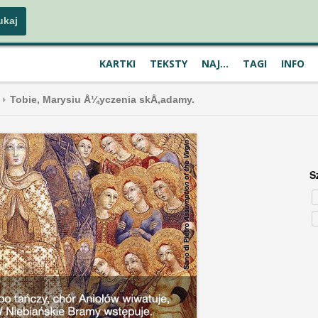
KARTKI
TEKSTY
NAJ...
TAGI
INFO
Tobie, Marysiu Å¼yczenia skÅ‚adamy.
S