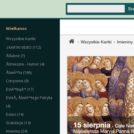
Wielkanoc
Wszystkie kartki
Wszystkie Kartki
Imieniny
:) KARTKI VIDEO (112)
Åšlubne (7)
Åšmieszne - Humor (4)
ÅšwiÄ™ta (186)
Cierpienie (9)
DziÄ™kujÄ™ (17)
DzieÅ„ ÅšwiÄ™tego Patryka
(4)
Dzieci (14)
Gratulacje (14)
Imieniny (24)