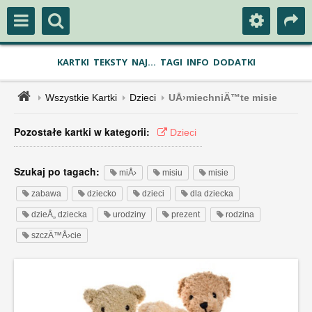
KARTKI
TEKSTY
NAJ...
TAGI
INFO
DODATKI
Wszystkie Kartki
Dzieci
UÅ›miechniÄ™te misie
Pozostałe kartki w kategorii:
Dzieci
Szukaj po tagach:
miÅ›
misiu
misie
zabawa
dziecko
dzieci
dla dziecka
dzieÅ„ dziecka
urodziny
prezent
rodzina
szczÄ™Å›cie