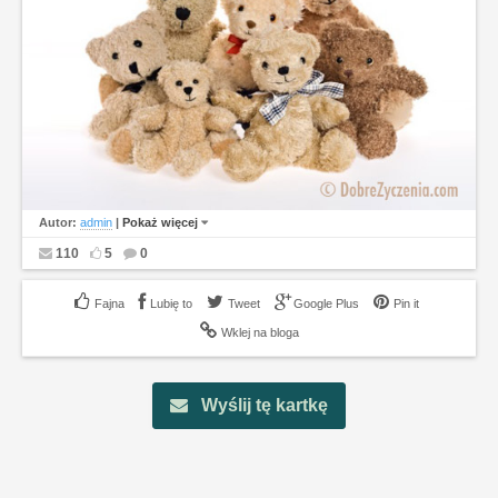
Autor:
admin
|
Pokaż więcej
110
5
0
Lubię to
Tweet
Google Plus
Pin it
Wklej na bloga
Wyślij tę kartkę