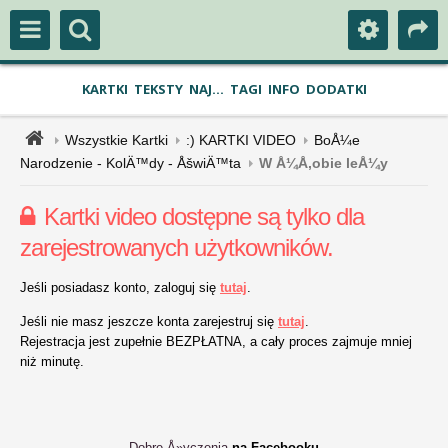
KARTKI
TEKSTY
NAJ...
TAGI
INFO
DODATKI
Wszystkie Kartki
:) KARTKI VIDEO
BoÅ¼e
Narodzenie - KolÄ™dy - ÅšwiÄ™ta
W Å¼Å‚obie leÅ¼y
Kartki video dostępne są tylko dla
zarejestrowanych użytkowników.
Jeśli posiadasz konto, zaloguj się
tutaj
.
Jeśli nie masz jeszcze konta zarejestruj się
tutaj
.
Rejestracja jest zupełnie BEZPŁATNA, a cały proces zajmuje mniej
niż minutę.
Dobre Å»yczenia
na Facebooku