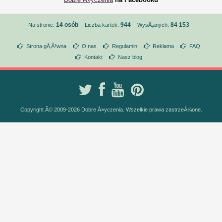
14 osób
944
84 153
Na stronie:
Liczba kartek:
WysÅ‚anych:
Strona gÅ‚Ã³wna
O nas
Regulamin
Reklama
FAQ
Kontakt
Nasz blog
Copyright Â© 2009-2026 Dobre Å»yczenia. Wszelkie prawa zastrzeÅ¼one.