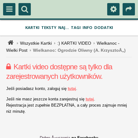
KARTKI
TEKSTY
NAJ...
TAGI
INFO
DODATKI
Wszystkie Kartki
:) KARTKI VIDEO
Wielkanoc -
Wielki Post
Wielkanoc: Ogrodzie Oliwny (A. KrzysztoÅ„)
Kartki video dostępne są tylko dla
zarejestrowanych użytkowników.
Jeśli posiadasz konto, zaloguj się
tutaj
.
Jeśli nie masz jeszcze konta zarejestruj się
tutaj
.
Rejestracja jest zupełnie BEZPŁATNA, a cały proces zajmuje mniej
niż minutę.
Dobre Å»yczenia
na Facebooku