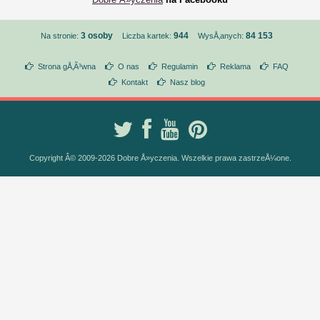
3 osoby
944
84 153
Na stronie:
Liczba kartek:
WysÅ‚anych:
Strona gÅ‚Ã³wna
O nas
Regulamin
Reklama
FAQ
Kontakt
Nasz blog
Copyright Â© 2009-2026 Dobre Å»yczenia. Wszelkie prawa zastrzeÅ¼one.