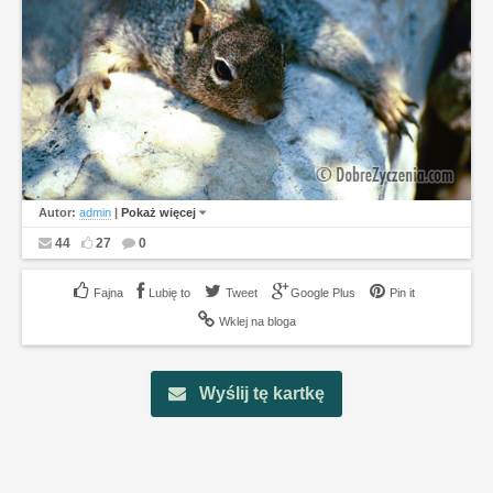
Autor:
admin
|
Pokaż więcej
44
27
0
Lubię to
Tweet
Google Plus
Pin it
Wklej na bloga
Wyślij tę kartkę