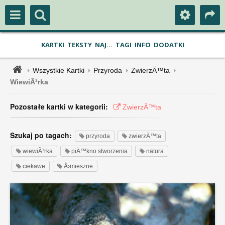
KARTKI
TEKSTY
NAJ...
TAGI
INFO
DODATKI
Wszystkie Kartki
Przyroda
ZwierzÄ™ta
WiewiÃ³rka
Pozostałe kartki w kategorii:
ZwierzÄ™ta
Szukaj po tagach:
przyroda
zwierzÄ™ta
wiewiÃ³rka
piÄ™kno stworzenia
natura
ciekawe
Å›mieszne