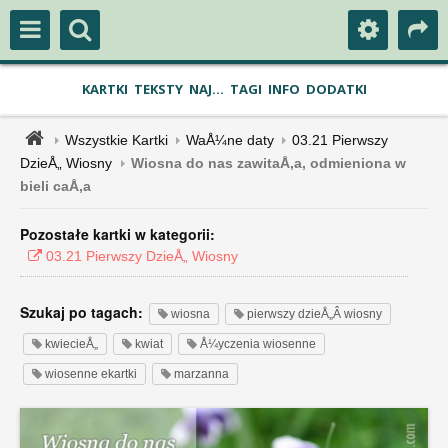
KARTKI
TEKSTY
NAJ...
TAGI
INFO
DODATKI
Wszystkie Kartki
WaÅ¼ne daty
03.21 Pierwszy
DzieÅ„ Wiosny
Wiosna do nas zawitaÅ‚a, odmieniona w
bieli caÅ‚a
Pozostałe kartki w kategorii:
03.21 Pierwszy DzieÅ„ Wiosny
Szukaj po tagach:
wiosna
pierwszy dzieÅ„Â wiosny
kwiecieÅ„
kwiat
Å¼yczenia wiosenne
wiosenne ekartki
marzanna