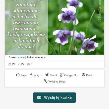
Autor:
admin
|
Pokaż więcej
29
27
0
Lubię to
Tweet
Google Plus
Pin it
Wklej na bloga
Wyślij tę kartkę