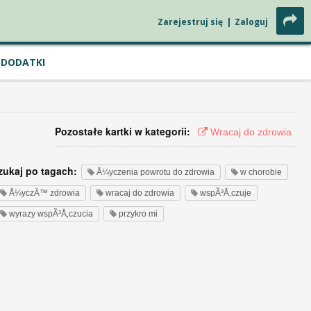
Zarejestruj się
|
Zaloguj
DODATKI
Pozostałe kartki w kategorii:
Wracaj do zdrowia
zukaj po tagach:
Å¼yczenia powrotu do zdrowia
w chorobie
Å¼yczÄ™ zdrowia
wracaj do zdrowia
wspÃ³Å‚czuje
wyrazy wspÃ³Å‚czucia
przykro mi