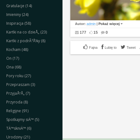
Gratulacje (14)
Imieniny (24)
Inspiracja (58)
Autor:
admin
|
Pokaż więcej
Kartki na co dzieÅ„ (23)
177
15
0
Kartki z podrÃ³Å¼y (8)
Lubię to
Tweet
Kocham (48)
On (17)
Ona (68)
Pory roku (27)
Przepraszam (3)
PrzyjaÅºÅ„ (7)
Przyroda (8)
Religijne (91)
Spotkajmy siÄ™ (5)
TÄ™skniÄ™ (6)
Urodziny (21)