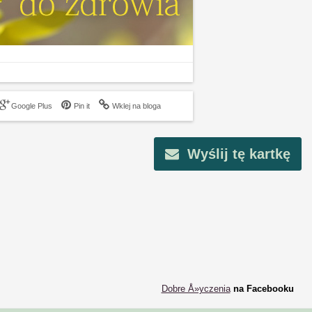
Google Plus
Pin it
Wklej na bloga
Wyślij tę kartkę
Dobre Å»yczenia
na Facebooku