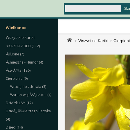
Wielkanoc
Wszystkie kartki
Wszystkie Kartki
Cierpien
:) KARTKI VIDEO (112)
Åšlubne (7)
Åšmieszne - Humor (4)
ÅšwiÄ™ta (186)
Cierpienie (9)
Wracaj do zdrowia (3)
Wyrazy wspÃ³Å‚czucia (4)
DziÄ™kujÄ™ (17)
DzieÅ„ ÅšwiÄ™tego Patryka
(4)
Dzieci (14)