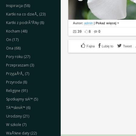
Inspiracja (58)
Kartki na co dzieÅ„ (23)
Kartki z podrÃ³Å¼y (8)
Autor:
admin
|
Pokaż więcej
Kocham (48)
39
8
0
On (17)
Lubię to
Tweet
Ona (68)
Pory roku (27)
Przepraszam (3)
PrzyjaÅºÅ„ (7)
Przyroda (8)
Religijne (91)
Spotkajmy siÄ™ (5)
TÄ™skniÄ™ (6)
Urodziny (21)
W szkole (7)
WaÅ¼ne daty (22)