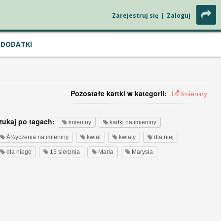
Zarejestruj się
|
Zaloguj
DODATKI
Pozostałe kartki w kategorii:
Imieniny
zukaj po tagach:
imieniny
kartki na imieniny
Å¼yczenia na imieniny
kwiat
kwiaty
dla niej
dla niego
15 sierpnia
Maria
Marysia