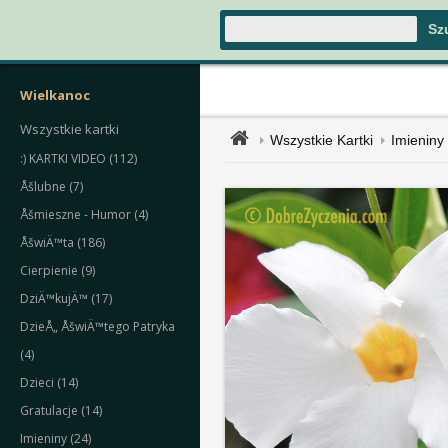
Wielkanoc
Wszystkie kartki
Wszystkie Kartki
Imieniny
:) KARTKI VIDEO (112)
Åšlubne (7)
Åšmieszne - Humor (4)
ÅšwiÄ™ta (186)
Cierpienie (9)
DziÄ™kujÄ™ (17)
DzieÅ„ ÅšwiÄ™tego Patryka
(4)
Dzieci (14)
Gratulacje (14)
Imieniny (24)