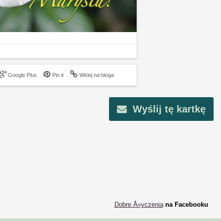
Google Plus
Pin it
Wklej na bloga
Wyślij tę kartkę
Dobre Å»yczenia
na Facebooku