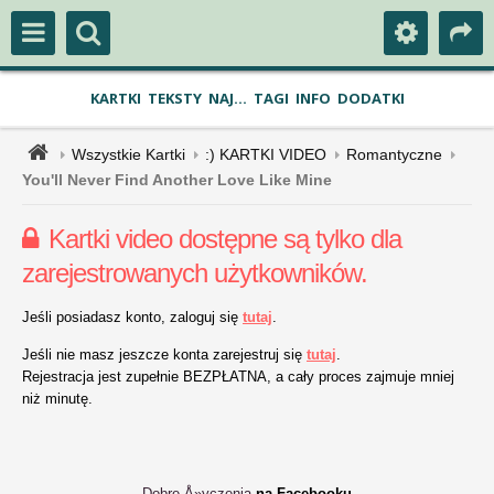
KARTKI
TEKSTY
NAJ...
TAGI
INFO
DODATKI
Wszystkie Kartki
:) KARTKI VIDEO
Romantyczne
You'll Never Find Another Love Like Mine
Kartki video dostępne są tylko dla
zarejestrowanych użytkowników.
Jeśli posiadasz konto, zaloguj się
tutaj
.
Jeśli nie masz jeszcze konta zarejestruj się
tutaj
.
Rejestracja jest zupełnie BEZPŁATNA, a cały proces zajmuje mniej
niż minutę.
Dobre Å»yczenia
na Facebooku