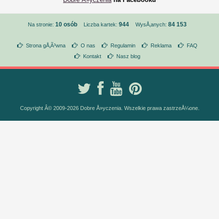
10 osób
944
84 153
Na stronie:
Liczba kartek:
WysÅ‚anych:
Strona gÅ‚Ã³wna
O nas
Regulamin
Reklama
FAQ
Kontakt
Nasz blog
Copyright Â© 2009-2026 Dobre Å»yczenia. Wszelkie prawa zastrzeÅ¼one.