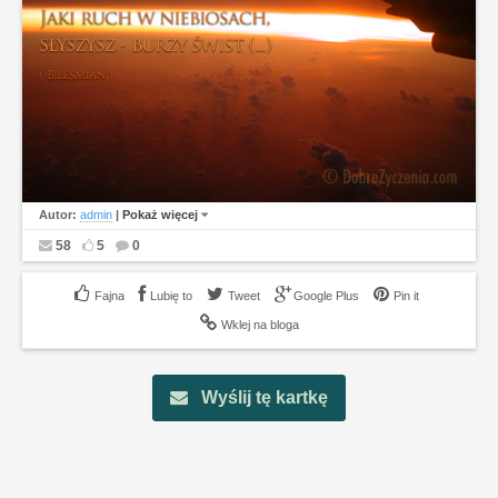
Autor:
admin
|
Pokaż więcej
58
5
0
Lubię to
Tweet
Google Plus
Pin it
Wklej na bloga
Wyślij tę kartkę