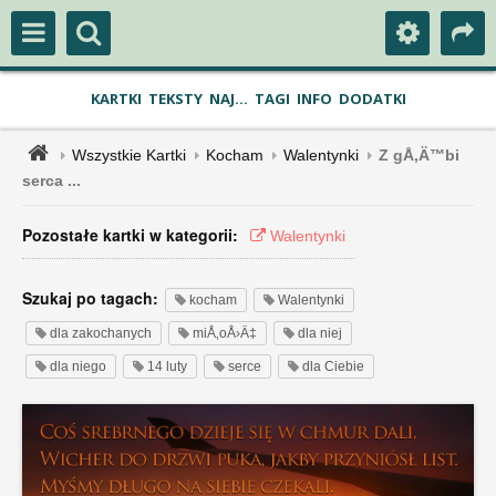
KARTKI
TEKSTY
NAJ...
TAGI
INFO
DODATKI
Wszystkie Kartki
Kocham
Walentynki
Z gÅ‚Ä™bi
serca ...
Pozostałe kartki w kategorii:
Walentynki
Szukaj po tagach:
kocham
Walentynki
dla zakochanych
miÅ‚oÅ›Ä‡
dla niej
dla niego
14 luty
serce
dla Ciebie