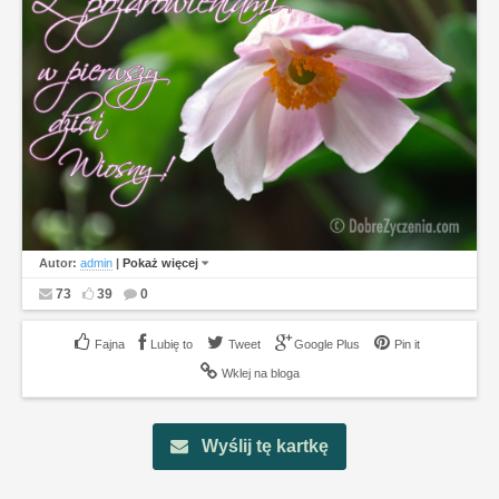
Autor:
admin
|
Pokaż więcej
73
39
0
Lubię to
Tweet
Google Plus
Pin it
Wklej na bloga
Wyślij tę kartkę