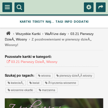
KARTKI
TEKSTY
NAJ...
TAGI
INFO
DODATKI
Wszystkie Kartki
WaÅ¼ne daty
03.21 Pierwszy
DzieÅ„ Wiosny
Z pozdrowieniami w pierwszy dzieÅ„
Wiosny!
Pozostałe kartki w kategorii:
03.21 Pierwszy DzieÅ„ Wiosny
Szukaj po tagach:
wiosna
pierwszy dzieÅ„Â wiosny
kwiecieÅ„
kwiat
Å¼yczenia wiosenne
wiosenne ekartki
marzanna