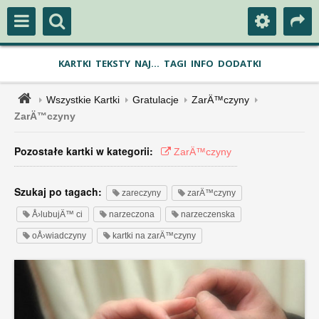
KARTKI
TEKSTY
NAJ...
TAGI
INFO
DODATKI
Wszystkie Kartki
Gratulacje
ZarÄ™czyny
ZarÄ™czyny
Pozostałe kartki w kategorii:
ZarÄ™czyny
Szukaj po tagach:
zareczyny
zarÄ™czyny
Å›lubujÄ™ ci
narzeczona
narzeczenska
oÅ›wiadczyny
kartki na zarÄ™czyny