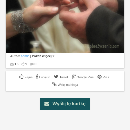
Autor:
admin
|
Pokaż więcej
13
5
0
Lubię to
Tweet
Google Plus
Pin it
Wklej na bloga
Wyślij tę kartkę