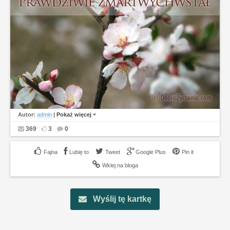
Autor:
admin
|
Pokaż więcej
369
3
0
Lubię to
Tweet
Google Plus
Pin it
Wklej na bloga
Wyślij tę kartkę