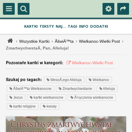
KARTKI
TEKSTY
NAJ...
TAGI
INFO
DODATKI
Wszystkie Kartki
ÅšwiÄ™ta
Wielkanoc-Wielki Post
ZmartwychwstaÅ‚ Pan, Alleluja!
Pozostałe kartki w kategorii:
Wielkanoc-Wielki Post
Szukaj po tagach:
WesoÅ‚ego Alleluja
Wielkanoc
ÅšwiÄ™ta Wielkanocne
Zmartwychwstanie
Alleluja
Jezus
kartki wielkanocne
Å¼yczenia wielkanocne
kartki religijne
kwiaty