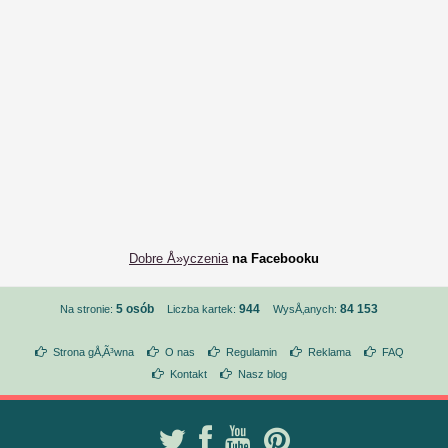
Dobre Å»yczenia
na Facebooku
5 osób
944
84 153
Na stronie:
Liczba kartek:
WysÅ‚anych:
Strona gÅ‚Ã³wna
O nas
Regulamin
Reklama
FAQ
Kontakt
Nasz blog