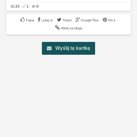
25
1
0
Lubię to
Tweet
Google Plus
Pin it
Wklej na bloga
Wyślij tę kartkę