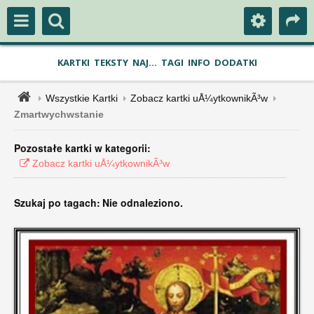
KARTKI
TEKSTY
NAJ...
TAGI
INFO
DODATKI
Wszystkie Kartki
Zobacz kartki uÅ¼ytkownikÃ³w
Zmartwychwstanie
Pozostałe kartki w kategorii:
Zobacz kartki uÅ¼ytkownikÃ³w
Szukaj po tagach:
Nie odnaleziono.