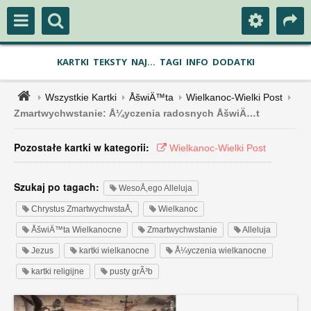
KARTKI
TEKSTY
NAJ...
TAGI
INFO
DODATKI
Wszystkie Kartki
ÅšwiÄ™ta
Wielkanoc-Wielki Post
Zmartwychwstanie: Å¼yczenia radosnych ÅšwiÄ…t
Pozostałe kartki w kategorii:
Wielkanoc-Wielki Post
Szukaj po tagach:
WesoÅ‚ego Alleluja
Chrystus ZmartwychwstaÅ‚
Wielkanoc
ÅšwiÄ™ta Wielkanocne
Zmartwychwstanie
Alleluja
Jezus
kartki wielkanocne
Å¼yczenia wielkanocne
kartki religijne
pusty grÃ³b