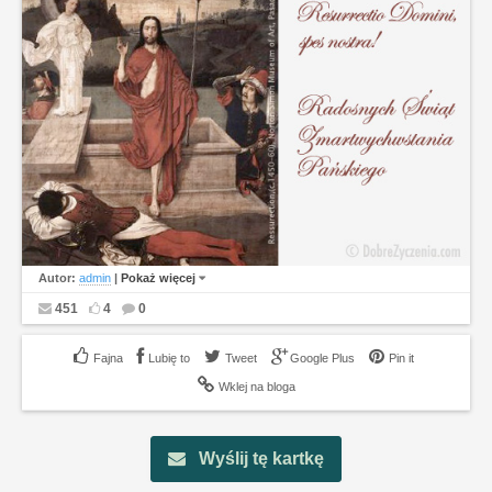
Autor:
admin
|
Pokaż więcej
451
4
0
Lubię to
Tweet
Google Plus
Pin it
Wklej na bloga
Wyślij tę kartkę