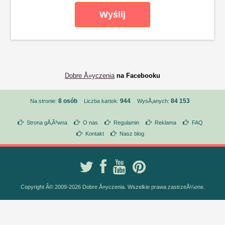
Dobre Å»yczenia
na Facebooku
8 osób
944
84 153
Na stronie:
Liczba kartek:
WysÅ‚anych:
Strona gÅ‚Ã³wna
O nas
Regulamin
Reklama
FAQ
Kontakt
Nasz blog
Copyright Â© 2009-2026 Dobre Å»yczenia. Wszelkie prawa zastrzeÅ¼one.