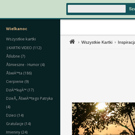
Wielkanoc
Wszystkie kartki
Wszystkie Kartki
Inspiracj
:) KARTKI VIDEO (112)
Åšlubne (7)
Åšmieszne - Humor (4)
ÅšwiÄ™ta (186)
Cierpienie (9)
DziÄ™kujÄ™ (17)
DzieÅ„ ÅšwiÄ™tego Patryka
(4)
Dzieci (14)
Gratulacje (14)
Imieniny (24)