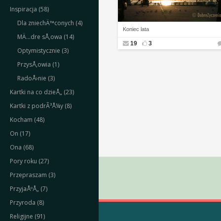
Inspiracja (58)
Dla zniechÄ™conych (4)
Koniec lata
MÄ…dre sÅ‚owa (14)
19
3
Optymistycznie (3)
PrzysÅ‚owia (1)
RadoÅ›nie (3)
Kartki na co dzieÅ„ (23)
Kartki z podrÃ³Å¼y (8)
Kocham (48)
On (17)
Ona (68)
Pory roku (27)
Przepraszam (3)
PrzyjaÅºÅ„ (7)
Przyroda (8)
Religijne (91)