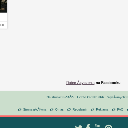
0
Dobre Å»yczenia
na Facebooku
8 osób
944
Na stronie:
Liczba kartek:
WysÅ‚anych:
Strona gÅ‚Ã³wna
O nas
Regulamin
Reklama
FAQ