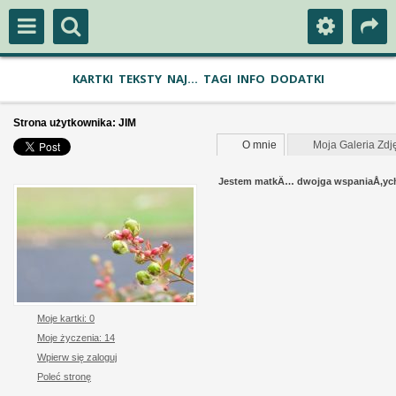
KARTKI
TEKSTY
NAJ...
TAGI
INFO
DODATKI
Strona użytkownika:
JIM
O mnie
Moja Galeria Zdj
Jestem matkÄ… dwojga wspaniaÅ‚ych d
Moje kartki: 0
Moje życzenia: 14
Wpierw się zaloguj
Poleć stronę