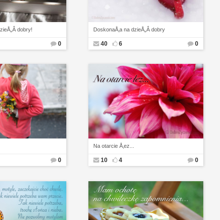
zieÅ„Â dobry!
DoskonaÅ‚a na dzieÅ„Â dobry
0
40
6
0
Na otarcie Å‚ez...
0
10
4
0