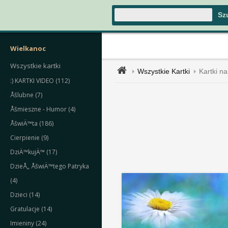
Wielkanoc
Wszystkie kartki
Wszystkie Kartki
Kartki na
:) KARTKI VIDEO (112)
Åšlubne (7)
Åšmieszne - Humor (4)
ÅšwiÄ™ta (186)
Cierpienie (9)
DziÄ™kujÄ™ (17)
DzieÅ„ ÅšwiÄ™tego Patryka
(4)
Dzieci (14)
Gratulacje (14)
Imieniny (24)