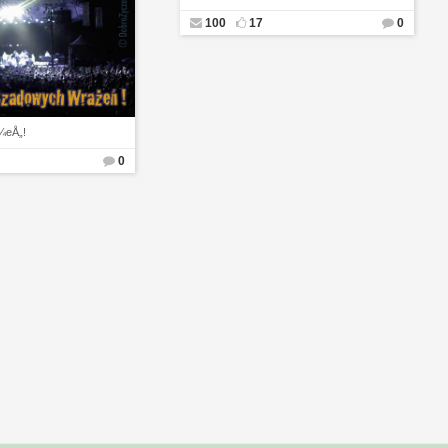
100
17
0
¼eÅ„!
0