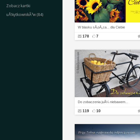
Zobacz kartki
uÅ¼ytkownikÃ³w (84)
W blasku sÅ‚oÅ„ca... dla Ciebie
178
7
Do zobaczenia juÅ¼ niebawem...
119
10