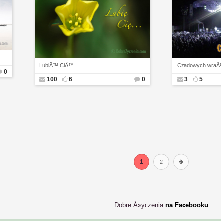
LubiÄ™ CiÄ™
Czadowych wraÅ
0
100
6
0
3
5
1
2
Dobre Å»yczenia
na Facebooku