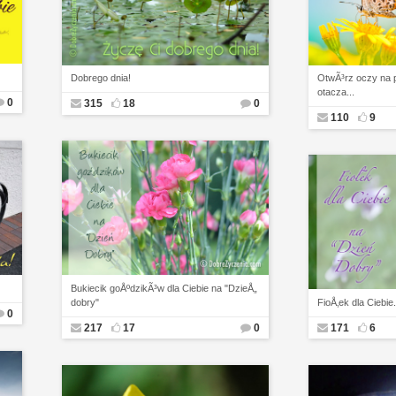
Dobrego dnia!
OtwÃ³rz oczy na 
otacza...
0
315
18
0
110
9
Bukiecik goÅºdzikÃ³w dla Ciebie na "DzieÅ„
dobry"
FioÅ‚ek dla Ciebie
0
217
17
0
171
6