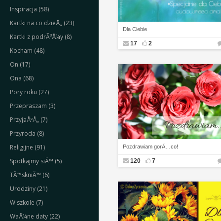
Inspiracja (58)
Kartki na co dzieÅ„ (23)
Dla Ciebie
Kartki z podrÃ³Å¼y (8)
17
2
Kocham (48)
On (17)
Ona (68)
Pory roku (27)
Przepraszam (3)
PrzyjaÅºÅ„ (7)
Przyroda (8)
Religijne (91)
Pozdrawiam gorÄ…co!
Spotkajmy siÄ™ (5)
120
7
TÄ™skniÄ™ (6)
Urodziny (21)
W szkole (7)
WaÅ¼ne daty (22)