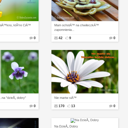
piÄ™kno, ktÃ³re CiÄ™
Mam ochotÄ™ na chwileczkÄ™
zapomnienia...
0
42
9
0
...na "dzieÅ„ dobry"
Nie martw siÄ™
0
170
13
0
Na DzieÅ„ Dobry