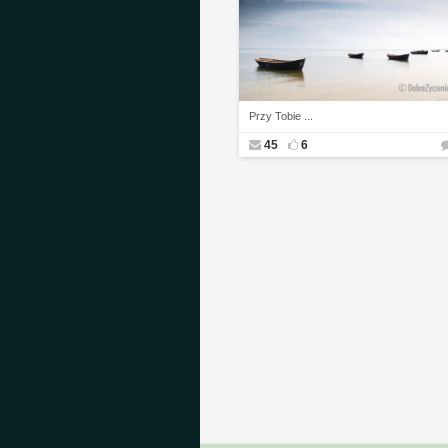
Przy Tobie ...
45
6