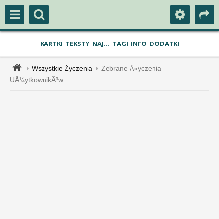
KARTKI
TEKSTY
NAJ...
TAGI
INFO
DODATKI
Wszystkie Życzenia
Zebrane Å»yczenia
UÅ¼ytkownikÃ³w