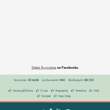
Dobre Å»yczenia
na Facebooku
10 osób
944
84 153
Na stronie:
Liczba kartek:
WysÅ‚anych:
Strona gÅ‚Ã³wna
O nas
Regulamin
Reklama
FAQ
Kontakt
Nasz blog