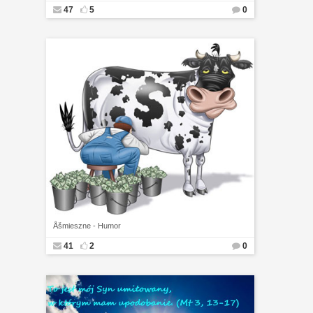
47
5
0
Åšmieszne - Humor
41
2
0