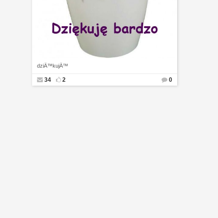
dziÄ™kujÄ™
34
2
0