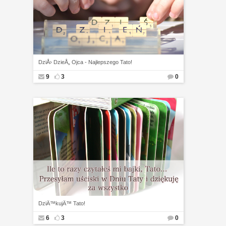
DziÅ› DzieÅ„ Ojca - Najlepszego Tato!
9
3
0
DziÄ™kujÄ™ Tato!
6
3
0