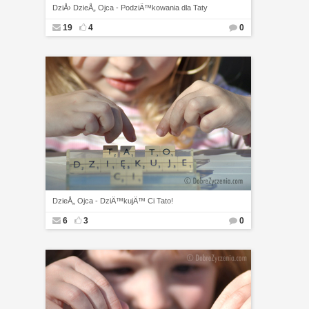
DziÅ› DzieÅ„ Ojca - PodziÄ™kowania dla Taty
19
4
0
DzieÅ„ Ojca - DziÄ™kujÄ™ Ci Tato!
6
3
0