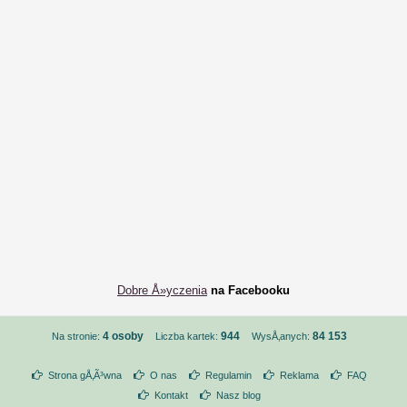
Dobre Å»yczenia
na Facebooku
4 osoby
944
84 153
Na stronie:
Liczba kartek:
WysÅ‚anych:
Strona gÅ‚Ã³wna
O nas
Regulamin
Reklama
FAQ
Kontakt
Nasz blog