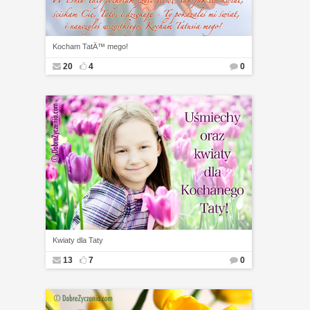
Kocham TatÄ™ mego!
20
4
0
Kwiaty dla Taty
13
7
0