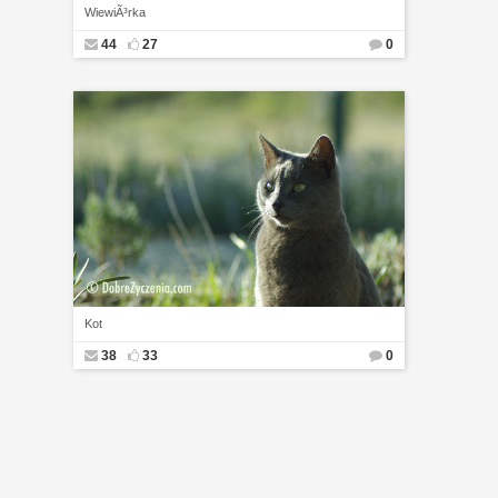
WiewiÃ³rka
44
27
0
Kot
38
33
0