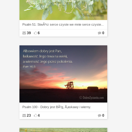
Psalm 51: StwÃ³rz serce czyste we mnie serce czyste...
39
6
0
Psalm 100 - Dobry jest BÃ³g, Å‚askawy i wierny.
23
4
0