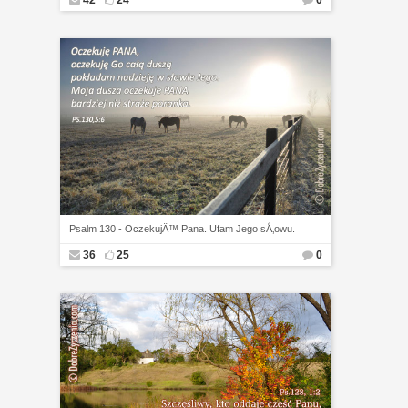
42
24
0
Psalm 130 - OczekujÄ™ Pana. Ufam Jego sÅ‚owu.
36
25
0