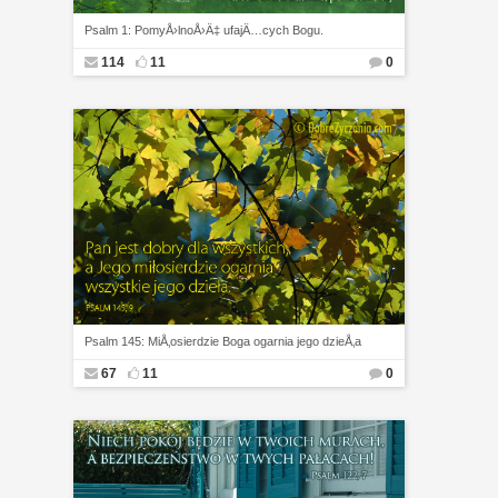
Psalm 1: PomyÅ›lnoÅ›Ä‡ ufajÄ…cych Bogu.
114
11
0
Psalm 145: MiÅ‚osierdzie Boga ogarnia jego dzieÅ‚a
67
11
0