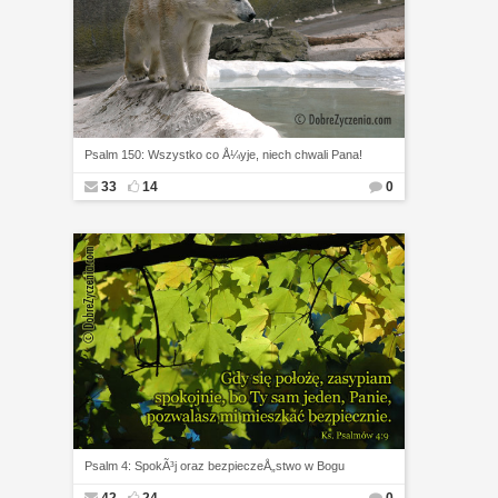
Psalm 150: Wszystko co Å¼yje, niech chwali Pana!
33
14
0
Psalm 4: SpokÃ³j oraz bezpieczeÅ„stwo w Bogu