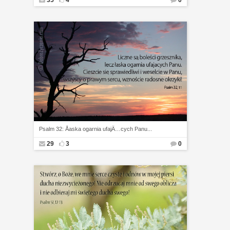
35
4
0
Psalm 32: Åaska ogarnia ufajÄ…cych Panu...
29
3
0