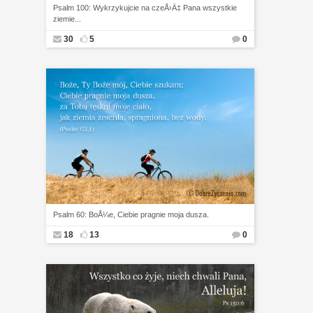
Psalm 100: Wykrzykujcie na czeÅ›Ä‡ Pana wszystkie
ziemie...
30
5
0
Psalm 60: BoÅ¼e, Ciebie pragnie moja dusza.
18
13
0