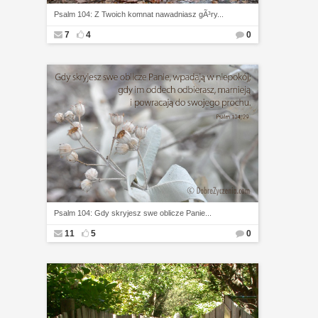
Psalm 104: Z Twoich komnat nawadniasz gÃ³ry...
7
4
0
Psalm 104: Gdy skryjesz swe oblicze Panie...
11
5
0