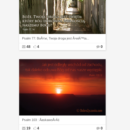
Psalm 77: BoÅ¼e, Twoja droga jest Å›wiÄ™ta...
48
4
0
Psalm 103 : ÅaskawoÅ›Ä‡
19
4
0