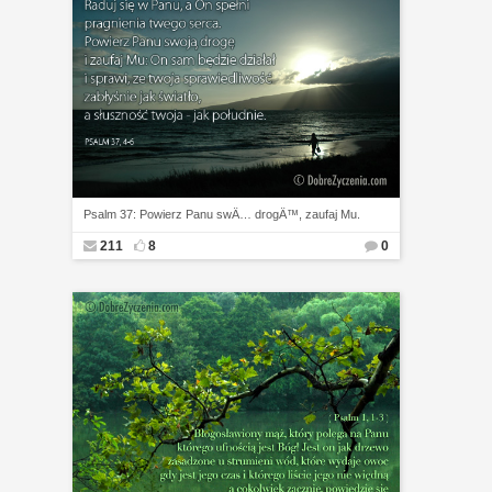
Psalm 37: Powierz Panu swÄ… drogÄ™, zaufaj Mu.
211
8
0