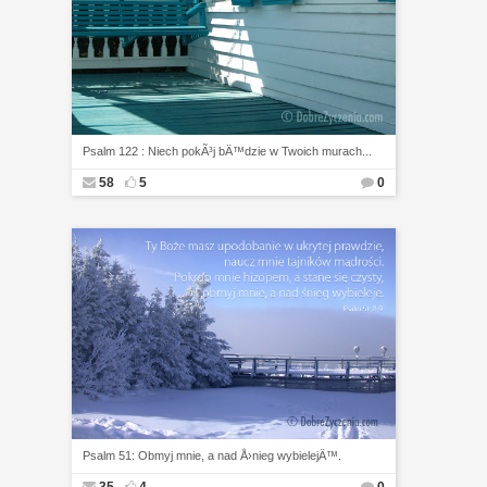
Psalm 122 : Niech pokÃ³j bÄ™dzie w Twoich murach...
58
5
0
Psalm 51: Obmyj mnie, a nad Å›nieg wybielejÄ™.