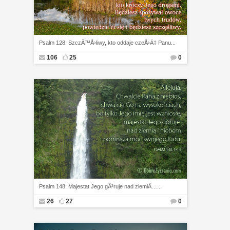
Psalm 128: SzczÄ™Å›liwy, kto oddaje czeÅ›Ä‡ Panu...
106
25
0
Psalm 148: Majestat Jego gÃ³ruje nad ziemiÄ…...
26
27
0