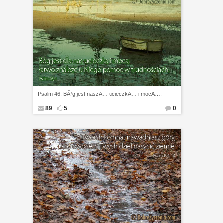
Psalm 46: BÃ³g jest naszÄ… ucieczkÄ… i mocÄ….
89
5
0