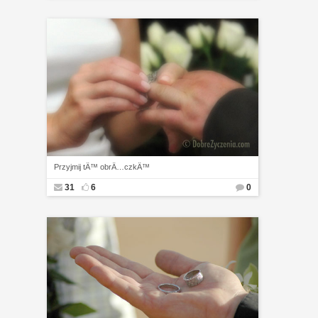
Przyjmij tÄ™ obrÄ…czkÄ™
31
6
0