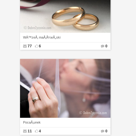
WÄ™zeÅ‚ maÅ‚Å¼eÅ„ski
77
6
0
PocaÅ‚unek
11
4
0