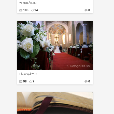
W dniu Å›lubu
106
14
0
I Å›lubujÄ™ Ci ...
98
7
0