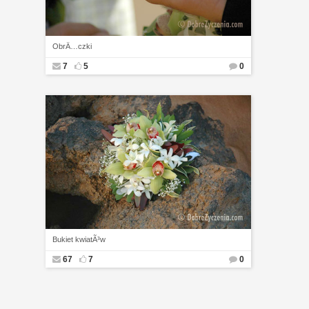
ObrÄ…czki
7
5
0
Bukiet kwiatÃ³w
67
7
0