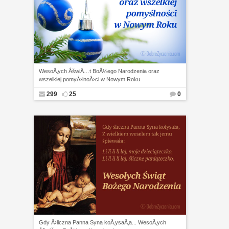
WesoÅ‚ych ÅšwiÄ…t BoÅ¼ego Narodzenia oraz
wszelkiej pomyÅ›lnoÅ›ci w Nowym Roku
299
25
0
Gdy Å›liczna Panna Syna koÅ‚ysaÅ‚a... WesoÅ‚ych