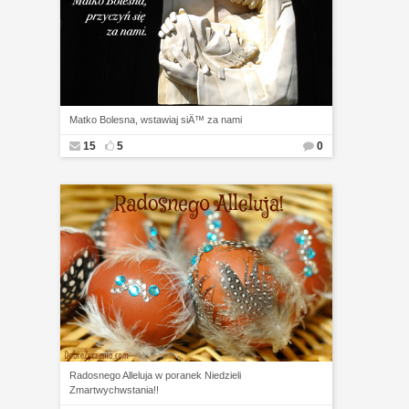
Matko Bolesna, wstawiaj siÄ™ za nami
15
5
0
Radosnego Alleluja w poranek Niedzieli
Zmartwychwstania!!