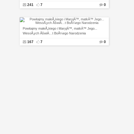
241
7
0
Powitajmy maleÅ„kiego i MaryjÄ™, matkÄ™ Jego...
WesoÅ‚ych ÅšwiÄ…t BoÅ¼ego Narodzenia
167
7
0