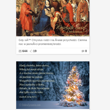
Gdy siÄ™ Chrystus rodzi i na Å›wiat przychodzi. Ciemna
noc w jasnoÅ›ci promienistej brodzi.
644
19
0