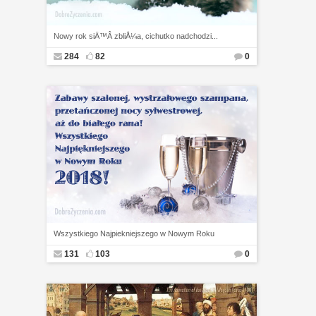
Nowy rok siÄ™Â zbliÅ¼a, cichutko nadchodzi...
284
82
0
Wszystkiego Najpiekniejszego w Nowym Roku
131
103
0