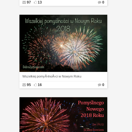
97
13
0
Wszelkiej pomyÅ›lnoÅ›ci w Nowym Roku
95
16
0