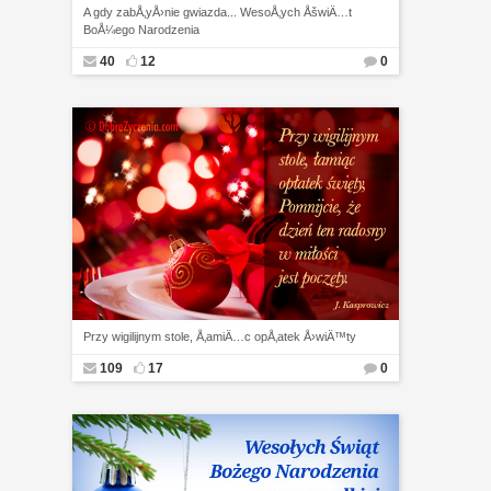
A gdy zabÅ‚yÅ›nie gwiazda... WesoÅ‚ych ÅšwiÄ…t
BoÅ¼ego Narodzenia
40
12
0
Przy wigilijnym stole, Å‚amiÄ…c opÅ‚atek Å›wiÄ™ty
109
17
0