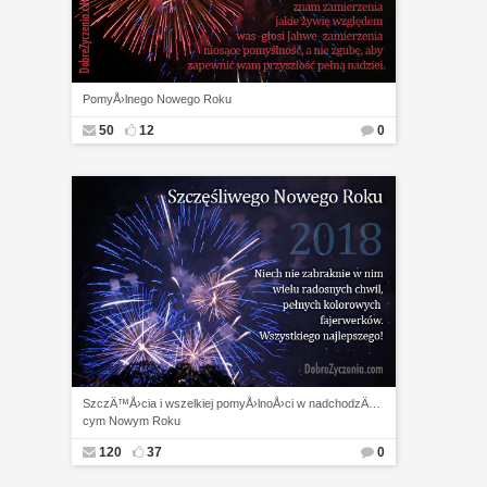
PomyÅ›lnego Nowego Roku
50
12
0
SzczÄ™Å›cia i wszelkiej pomyÅ›lnoÅ›ci w nadchodzÄ…
cym Nowym Roku
120
37
0