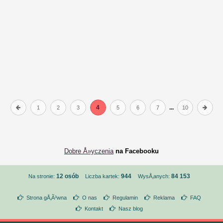
4
...
1
2
3
5
6
7
10
Dobre Å»yczenia
na Facebooku
12 osób
944
84 153
Na stronie:
Liczba kartek:
WysÅ‚anych:
Strona gÅ‚Ã³wna
O nas
Regulamin
Reklama
FAQ
Kontakt
Nasz blog