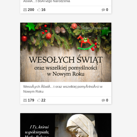
ÅšwiÄ…t BoÅ¼ego Narodzenia
200
16
0
WesoÅ‚ych ÅšwiÄ…t oraz wszelkiej pomyÅ›lnoÅ›ci w
Nowym Roku
179
22
0