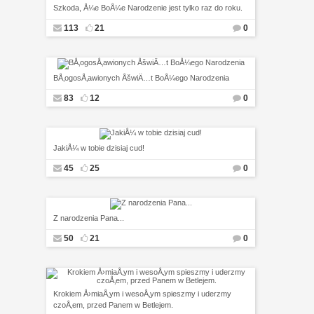
Szkoda, Å¼e BoÅ¼e Narodzenie jest tylko raz do roku.
113
21
0
BÅ‚ogosÅ‚awionych ÅšwiÄ…t BoÅ¼ego Narodzenia
83
12
0
JakiÅ¼ w tobie dzisiaj cud!
45
25
0
Z narodzenia Pana...
50
21
0
Krokiem Å›miaÅ‚ym i wesoÅ‚ym spieszmy i uderzmy
czoÅ‚em, przed Panem w Betlejem.