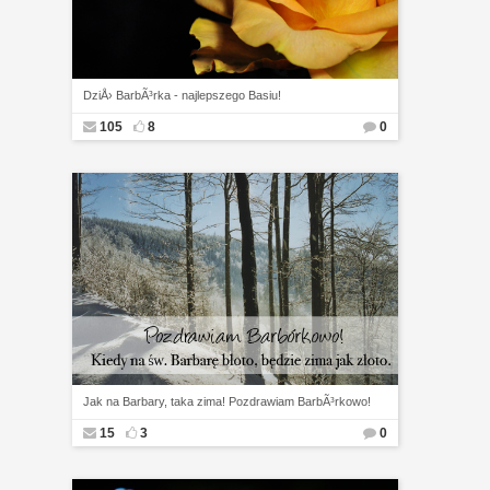
DziÅ› BarbÃ³rka - najlepszego Basiu!
105
8
0
Jak na Barbary, taka zima! Pozdrawiam BarbÃ³rkowo!
15
3
0