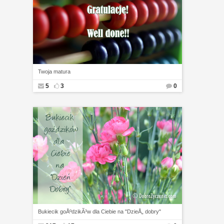
Twoja matura
5
3
0
Bukiecik goÅºdzikÃ³w dla Ciebie na "DzieÅ„ dobry"