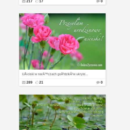
217
17
0
UÅ›ciski w narÄ™czach goÅºdzikÃ³w ukryte...
289
21
0