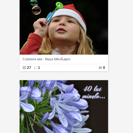
Cudowne lata - Maya MikoÅ‚ajem
27
1
0