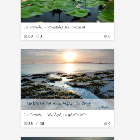
Jan PaweÅ‚ II - PowstaÅ„! Jest nadzieja!
60
3
0
Jan PaweÅ‚ II - WypÅ‚yÅ„ na gÅ‚Ä™biÄ™!
33
16
0