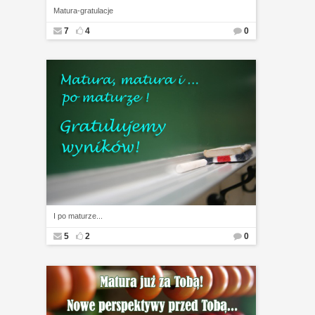
Matura-gratulacje
7
4
0
I po maturze...
5
2
0