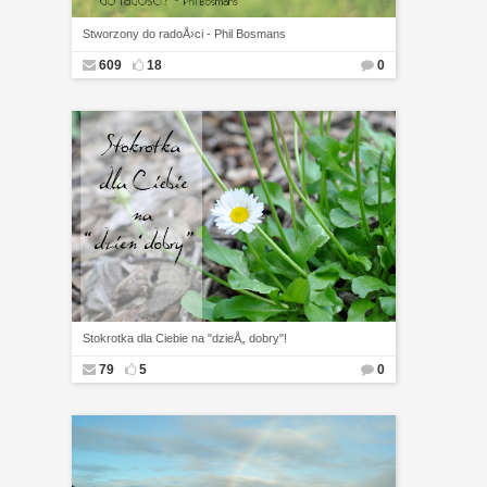
Stworzony do radoÅ›ci - Phil Bosmans
609
18
0
Stokrotka dla Ciebie na "dzieÅ„ dobry"!
79
5
0