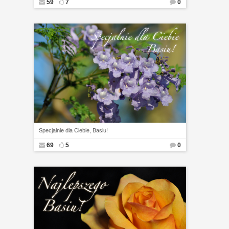
59
7
0
Specjalnie dla Ciebie, Basiu!
69
5
0