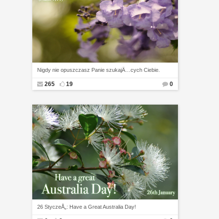
Nigdy nie opuszczasz Panie szukajÄ…cych Ciebie.
265
19
0
26 StyczeÅ„: Have a Great Australia Day!