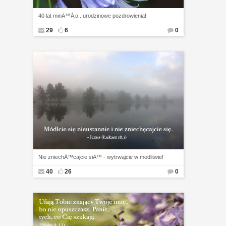
40 lat minÄ™Å‚o...urodzinowe pozdrowienia!
29
6
0
Nie zniechÄ™cajcie siÄ™ - wytrwajcie w modlitwie!
40
26
0