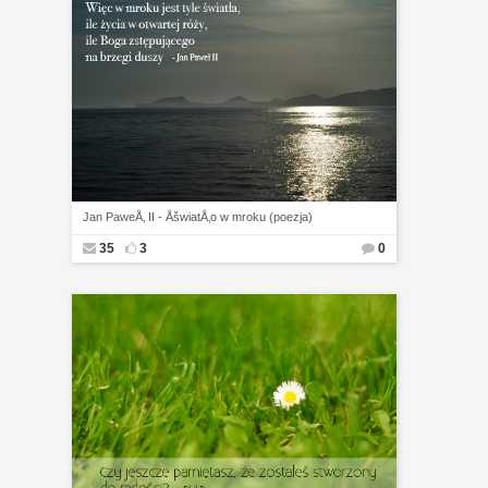
Jan PaweÅ‚ II - ÅšwiatÅ‚o w mroku (poezja)
35
3
0