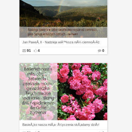
Jan PaweÅ‚ II - Nadzieja wiÄ™ksza niÅ¼ ciemnoÅ›Ä‡
91
4
0
BasieÅ„ko nasza miÅ‚a- Å¼yczenia skÅ‚adamy dziÅ›!