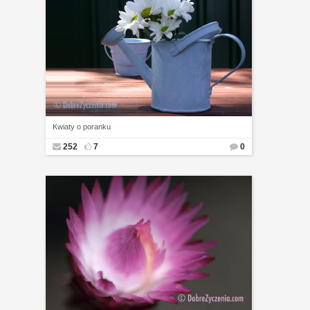
Kwiaty o poranku
252
7
0