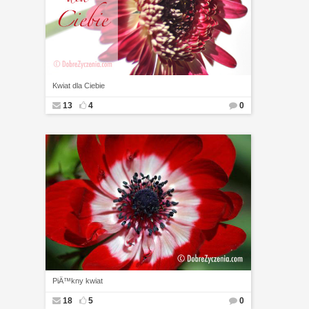
Kwiat dla Ciebie
13
4
0
PiÄ™kny kwiat
18
5
0