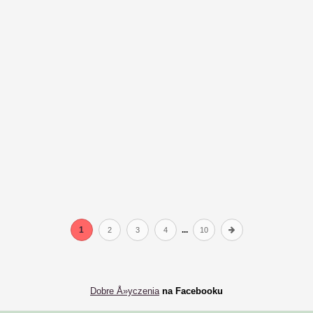
1
...
2
3
4
10
Dobre Å»yczenia
na Facebooku