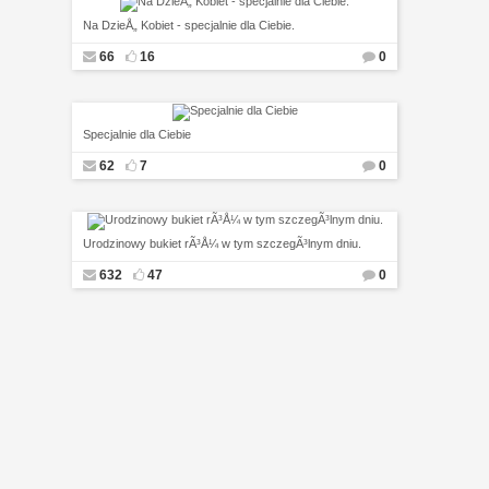
Na DzieÅ„ Kobiet - specjalnie dla Ciebie.
66
16
0
Specjalnie dla Ciebie
62
7
0
Urodzinowy bukiet rÃ³Å¼ w tym szczegÃ³lnym dniu.
632
47
0