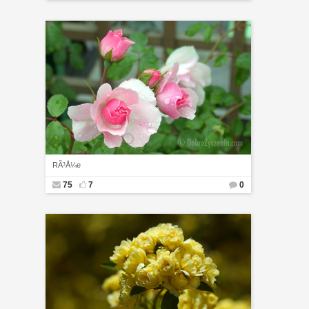
RÃ³Å¼e
75
7
0