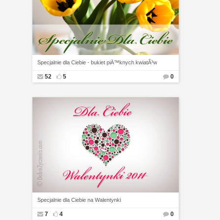
Specjalnie dla Ciebie - bukiet piÄ™knych kwiatÃ³w
52
5
0
Specjalnie dla Ciebie na Walentynki
7
4
0