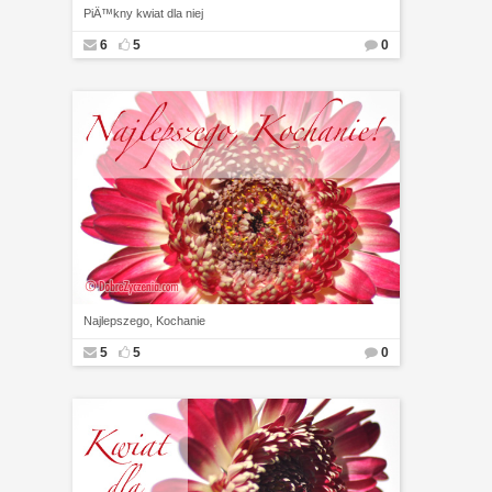
PiÄ™kny kwiat dla niej
6
5
0
Najlepszego, Kochanie
5
5
0