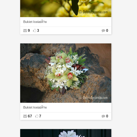
Bukiet kwiatÃ³w
9
3
0
Bukiet kwiatÃ³w
67
7
0