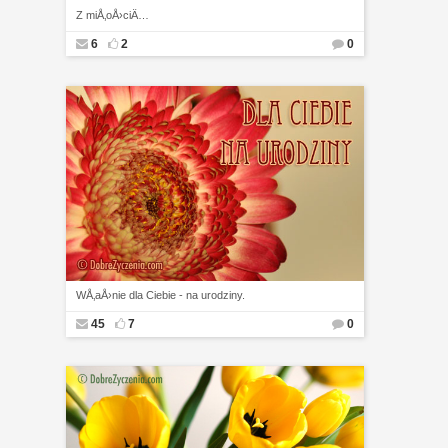
Z miÅ‚oÅ›ciÄ…
6
2
0
WÅ‚aÅ›nie dla Ciebie - na urodziny.
45
7
0