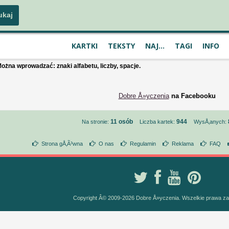
KARTKI
TEKSTY
NAJ...
TAGI
INFO
ożna wprowadzać: znaki alfabetu, liczby, spacje.
Dobre Å»yczenia
na Facebooku
11 osób
944
Na stronie:
Liczba kartek:
WysÅ‚anych:
Strona gÅ‚Ã³wna
O nas
Regulamin
Reklama
FAQ
Copyright Â© 2009-2026 Dobre Å»yczenia. Wszelkie prawa z