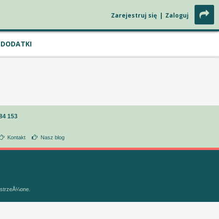
Zarejestruj się
|
Zaloguj
DODATKI
84 153
Kontakt
Nasz blog
astrzeÅ¼one.