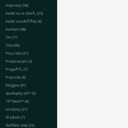
Inspiracja (58)
Kartki na co dzieÅ„ (23)
Kartki z podrÃ³Å¼y (8)
Kocham (48)
On (17)
Ona (68)
Pory roku (27)
Przepraszam (3)
PrzyjaÅºÅ„ (7)
Przyroda (8)
Religijne (91)
Spotkajmy siÄ™ (5)
TÄ™skniÄ™ (6)
Urodziny (21)
W szkole (7)
WaÅ¼ne daty (22)