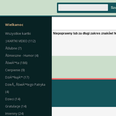
Wielkanoc
Wszystkie kartki
Niepoprawny lub za długi zakres znaków! M
:) KARTKI VIDEO (112)
Åšlubne (7)
Åšmieszne - Humor (4)
ÅšwiÄ™ta (186)
Cierpienie (9)
DziÄ™kujÄ™ (17)
DzieÅ„ ÅšwiÄ™tego Patryka
(4)
Dzieci (14)
Gratulacje (14)
Imieniny (24)