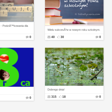
a - PodziÄ™kowania dla
Wielu sukcesÃ³w w nowym roku szkolnym.
0
40
30
0
Dobrego dnia!
315
18
0
0