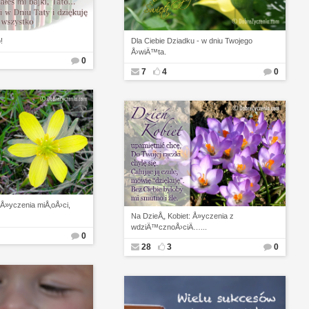
!
Dla Ciebie Dziadku - w dniu Twojego
Å›wiÄ™ta.
0
7
4
0
 Å»yczenia miÅ‚oÅ›ci,
Na DzieÅ„ Kobiet: Å»yczenia z
wdziÄ™cznoÅ›ciÄ…...
0
28
3
0