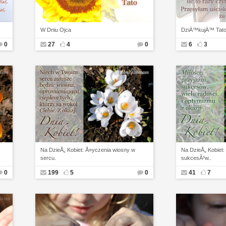
W Dniu Ojca
DziÄ™kujÄ™ Tato
0
27
4
0
6
3
Na DzieÅ„ Kobiet: Å»yczenia wiosny w
Na DzieÅ„ Kobiet:
sercu.
sukcesÃ³w..
0
199
5
0
41
7