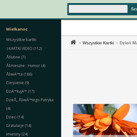
Wielkanoc
Wszystkie kartki
Wszystkie Kartki
Dzień 
:) KARTKI VIDEO (112)
Åšlubne (7)
Åšmieszne - Humor (4)
ÅšwiÄ™ta (186)
Cierpienie (9)
DziÄ™kujÄ™ (17)
DzieÅ„ ÅšwiÄ™tego Patryka
(4)
Dzieci (14)
Gratulacje (14)
Imieniny (24)