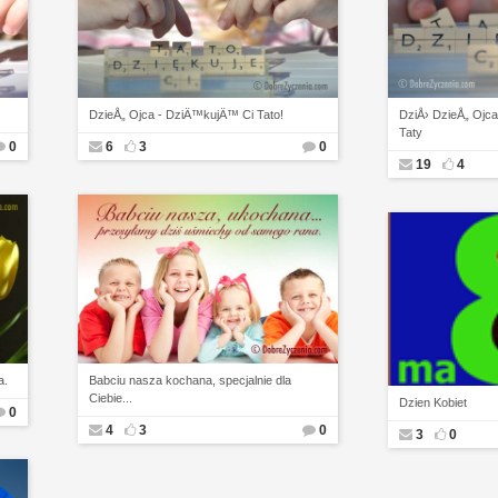
DzieÅ„ Ojca - DziÄ™kujÄ™ Ci Tato!
DziÅ› DzieÅ„ Ojc
Taty
0
6
3
0
19
4
a.
Babciu nasza kochana, specjalnie dla
Ciebie...
Dzien Kobiet
0
4
3
0
3
0