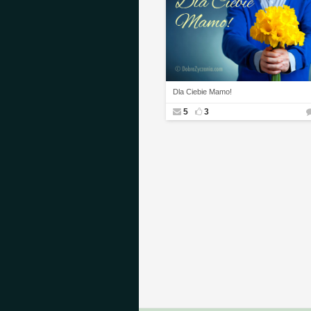
Dla Ciebie Mamo!
5
3