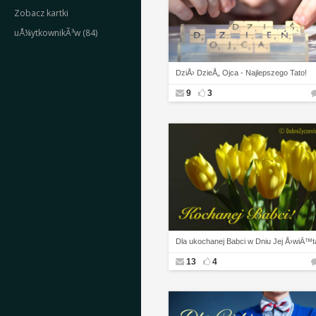
Zobacz kartki
uÅ¼ytkownikÃ³w (84)
DziÅ› DzieÅ„ Ojca - Najlepszego Tato!
9
3
Dla ukochanej Babci w Dniu Jej Å›wiÄ™t
13
4