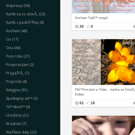
Inspiracja (58)
Kartki na co dzieÅ„ (23)
Kocham TatÄ™ mego!
Kartki z podrÃ³Å¼y (8)
20
4
Kocham (48)
On (17)
Ona (68)
Pory roku (27)
Przepraszam (3)
PrzyjaÅºÅ„ (7)
Przyroda (8)
Religijne (91)
PiÄ™kno jest w Tobie... kartka na DzieÅ„
Kobiet
Spotkajmy siÄ™ (5)
61
16
TÄ™skniÄ™ (6)
Urodziny (21)
W szkole (7)
WaÅ¼ne daty (22)