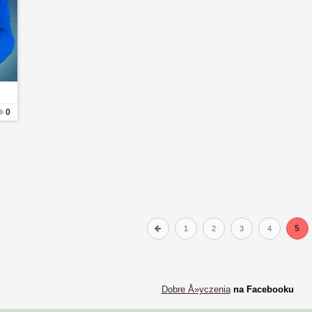
0
5
1
2
3
4
Dobre Å»yczenia
na Facebooku