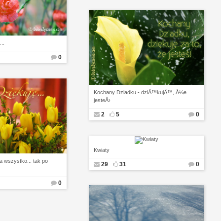
..
0
Kochany Dziadku - dziÄ™kujÄ™, Å¼e
jesteÅ›
2
5
0
Kwiaty
 wszystko... tak po
29
31
0
0