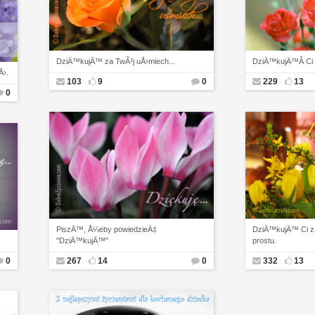
DziÄ™kujÄ™ za TwÃ³j uÅ›miech...
DziÄ™kujÄ™Â Ci .
Å›.
103
9
0
229
13
0
PiszÄ™, Å¼eby powiedzieÄ‡
DziÄ™kujÄ™ Ci za
"DziÄ™kujÄ™"
prostu.
0
267
14
0
332
13