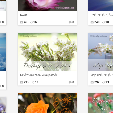
Kwiat
DziÄ™kujÄ™, Å¼e
0
49
16
0
249
10
DziÄ™kuje za to, Å¼e jesteÅ›
Moje dziÄ™kujÄ™ 
215
11
0
292
13
0