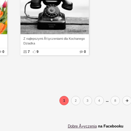
Z najlepszymi Å¼yczeniami dla Kochanego
Dziadka
0
7
9
0
1
...
2
3
4
8
Dobre Å»yczenia
na Facebooku