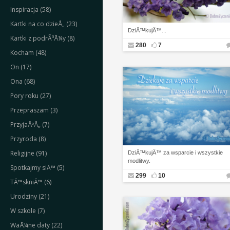
Inspiracja (58)
Kartki na co dzieÅ„ (23)
DziÄ™kujÄ™...
Kartki z podrÃ³Å¼y (8)
280
7
Kocham (48)
On (17)
Ona (68)
Pory roku (27)
Przepraszam (3)
PrzyjaÅºÅ„ (7)
Przyroda (8)
Religijne (91)
DziÄ™kujÄ™ za wsparcie i wszystkie
modlitwy.
Spotkajmy siÄ™ (5)
299
10
TÄ™skniÄ™ (6)
Urodziny (21)
W szkole (7)
WaÅ¼ne daty (22)