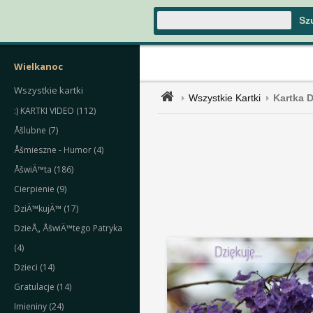
Wielkanoc
Wszystkie kartki
Wszystkie Kartki
Kartka D
:) KARTKI VIDEO (112)
Åšlubne (7)
Åšmieszne - Humor (4)
ÅšwiÄ™ta (186)
Cierpienie (9)
DziÄ™kujÄ™ (17)
DzieÅ„ ÅšwiÄ™tego Patryka
(4)
Dzieci (14)
Gratulacje (14)
Imieniny (24)