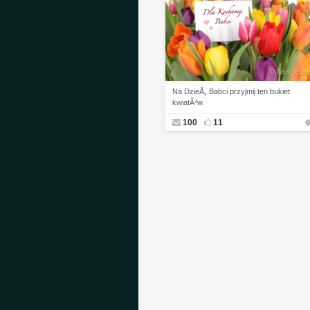
Na DzieÅ„ Babci przyjmij ten bukiet
kwiatÃ³w.
100
11