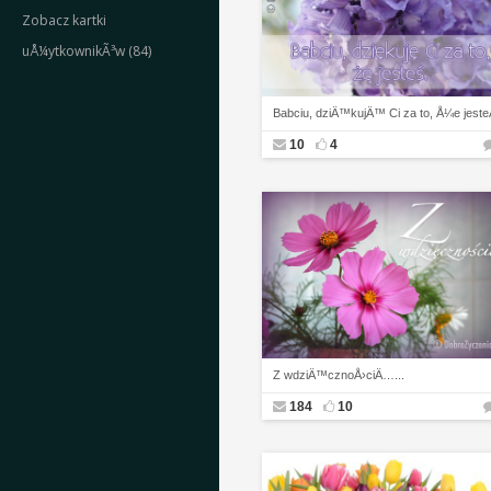
Zobacz kartki
uÅ¼ytkownikÃ³w (84)
Babciu, dziÄ™kujÄ™ Ci za to, Å¼e jeste
10
4
Z wdziÄ™cznoÅ›ciÄ…...
184
10