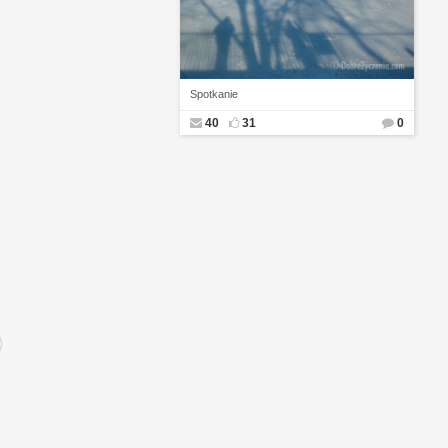
Spotkanie
40
31
0