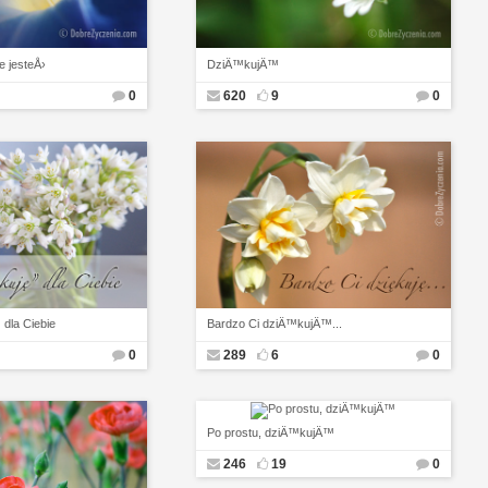
 jesteÅ›
DziÄ™kujÄ™
0
620
9
0
dla Ciebie
Bardzo Ci dziÄ™kujÄ™...
0
289
6
0
Po prostu, dziÄ™kujÄ™
246
19
0