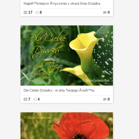
NajpiÄ™kniejsze Å¼yczenia z okazji Dnia Dziadka
17
8
0
Dla Ciebie Dziadku - w dniu Twojego Å›wiÄ™ta.
7
4
0