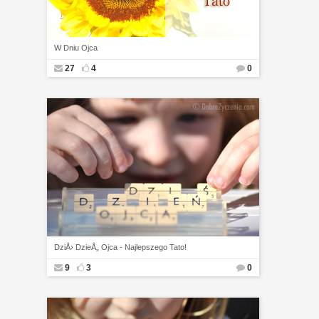
W Dniu Ojca
27
4
0
DziÅ› DzieÅ„ Ojca - Najlepszego Tato!
9
3
0