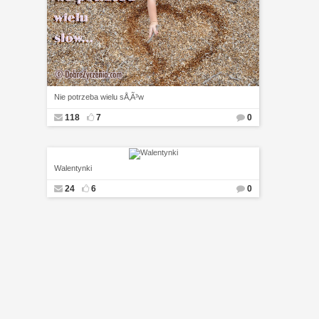
Nie potrzeba wielu sÅ‚Ã³w
118
7
0
Walentynki
24
6
0