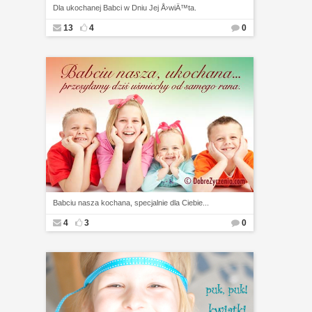
Dla ukochanej Babci w Dniu Jej Å›wiÄ™ta.
13
4
0
Babciu nasza kochana, specjalnie dla Ciebie...
4
3
0