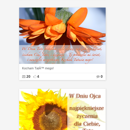
Kocham TatÄ™ mego!
20
4
0