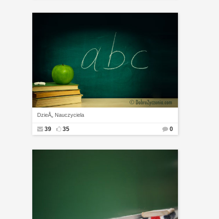
DzieÅ„ Nauczyciela
39
35
0