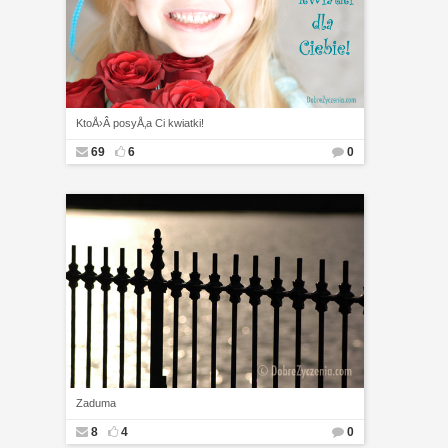
KtoÅ›Â posyÅ‚a Ci kwiatki!
69
6
0
Zaduma
8
4
0