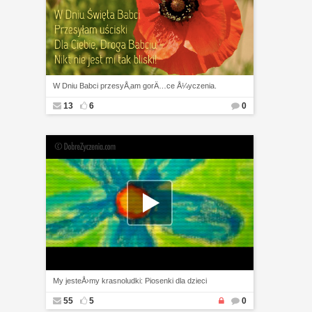
W Dniu Babci przesyÅ‚am gorÄ…ce Å¼yczenia.
13
6
0
My jesteÅ›my krasnoludki: Piosenki dla dzieci
55
5
0