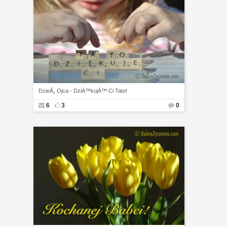
DzieÅ„ Ojca - DziÄ™kujÄ™ Ci Tato!
6
3
0