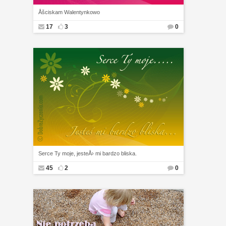
Åšciskam Walentynkowo
17
3
0
Serce Ty moje, jesteÅ› mi bardzo bliska.
45
2
0