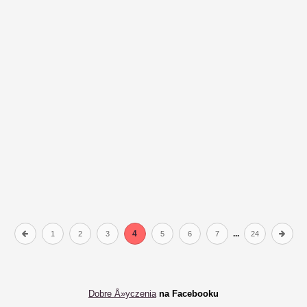
4
...
1
2
3
5
6
7
24
Dobre Å»yczenia
na Facebooku