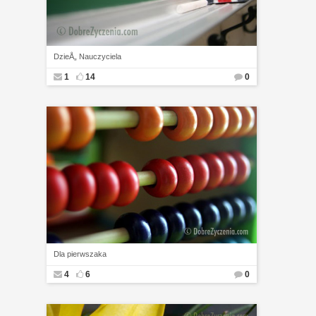
DzieÅ„ Nauczyciela
1
14
0
Dla pierwszaka
4
6
0