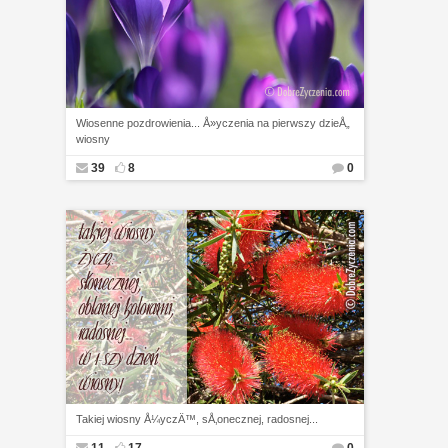
Wiosenne pozdrowienia... Å»yczenia na pierwszy dzieÅ„
wiosny
39
8
0
Takiej wiosny Å¼yczÄ™, sÅ‚onecznej, radosnej...