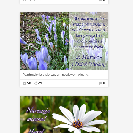
11
17
0
Pozdrowienia z pierwszym powiewem wiosny.
58
29
0