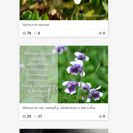
Nareszcie wiosna!
79
6
0
Wiosna do nas zawitaÅ‚a, odmieniona w bieli caÅ‚a
29
27
0