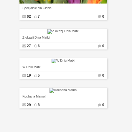
Specjalnie dla Ciebie
62
7
0
Z okazji Dnia Matki
27
6
0
W Dniu Matki
19
5
0
Kochana Mamo!
29
8
0