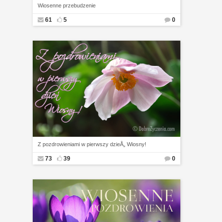
Wiosenne przebudzenie
61
5
0
Z pozdrowieniami w pierwszy dzieÅ„ Wiosny!
73
39
0