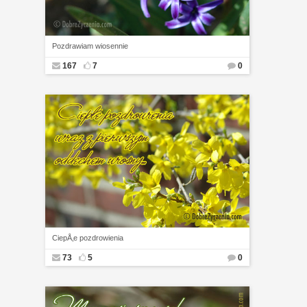
Pozdrawiam wiosennie
167
7
0
CiepÅ‚e pozdrowienia
73
5
0