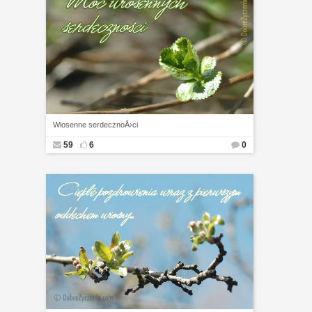
Wiosenne serdecznoÅ›ci
59
6
0