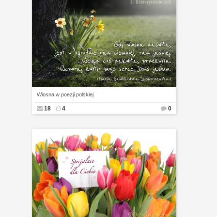
Wiosna w poezji polskiej
18
4
0