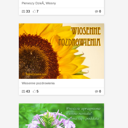
Pierwszy DzieÅ„ Wiosny
33
7
0
Wiosenne pozdrowienia
43
5
0