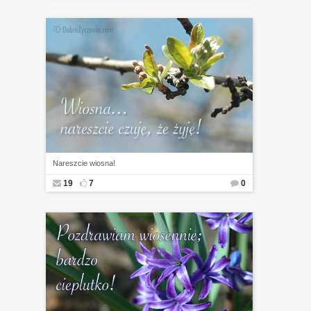
Nareszcie wiosna!
19
7
0