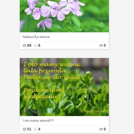
NadeszÅ‚a wiosna
68
8
0
I oto mamy wiosnÄ™
51
4
0