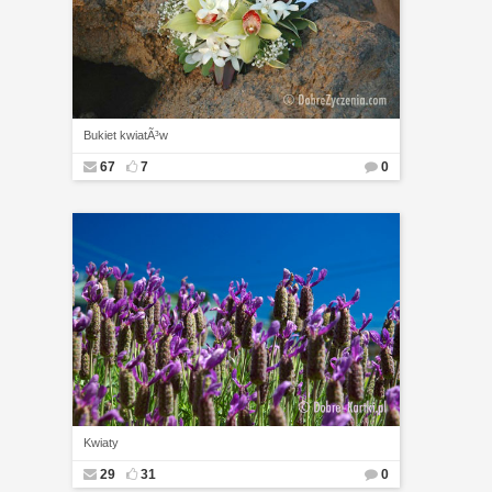
Bukiet kwiatÃ³w
67
7
0
Kwiaty
29
31
0