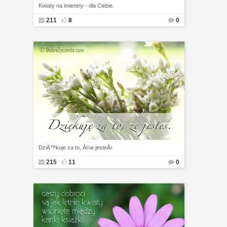
Kwiaty na imieniny - dla Ciebie.
211
8
0
DziÄ™kuje za to, Å¼e jesteÅ›
215
11
0