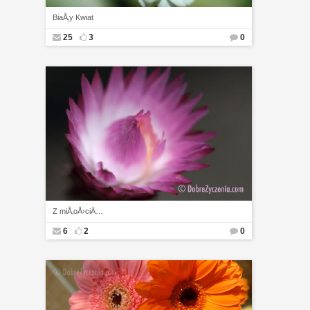
BiaÅ‚y Kwiat
25
3
0
Z miÅ‚oÅ›ciÄ…
6
2
0