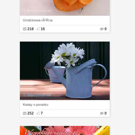
Urodzinowa rÃ³Å¼a
218
16
0
Kwiaty o poranku
252
7
0