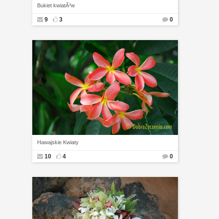
Bukiet kwiatÃ³w
9
3
0
Hawajskie Kwiaty
10
4
0