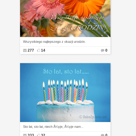
Wszystkiego najlepszego z okazji urodzin.
277
14
0
Sto lat, sto lat, niech Å¼yje, Å¼yje nam...
333
32
0