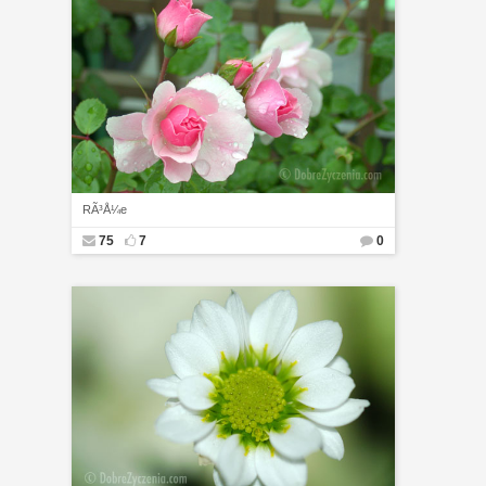
RÃ³Å¼e
75
7
0