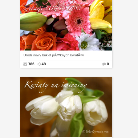
Urodzinowy bukiet piÄ™knych kwiatÃ³w
386
48
0