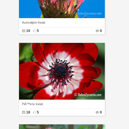
Australijski Kwiat
10
5
0
PiÄ™kny kwiat
18
5
0