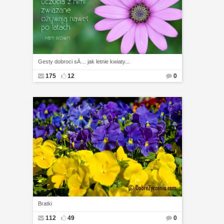
Gesty dobroci sÄ… jak letnie kwiaty...
175
12
0
Bratki
112
49
0