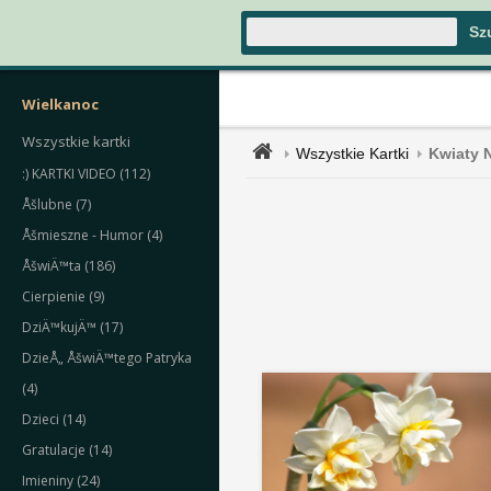
Wielkanoc
Wszystkie kartki
Wszystkie Kartki
Kwiaty 
:) KARTKI VIDEO (112)
Åšlubne (7)
Åšmieszne - Humor (4)
ÅšwiÄ™ta (186)
Cierpienie (9)
DziÄ™kujÄ™ (17)
DzieÅ„ ÅšwiÄ™tego Patryka
(4)
Dzieci (14)
Gratulacje (14)
Imieniny (24)