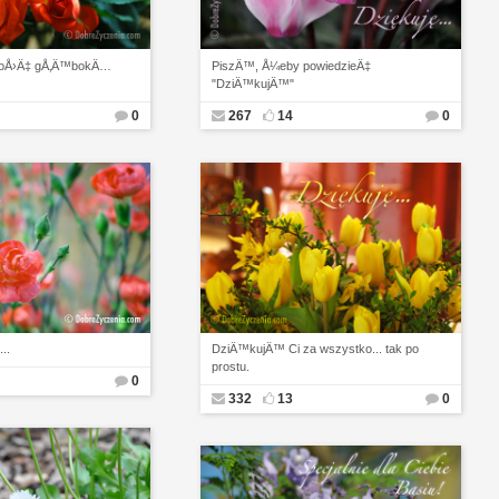
‚oÅ›Ä‡ gÅ‚Ä™bokÄ…
PiszÄ™, Å¼eby powiedzieÄ‡
"DziÄ™kujÄ™"
0
267
14
0
..
DziÄ™kujÄ™ Ci za wszystko... tak po
prostu.
0
332
13
0