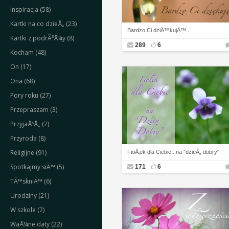
Inspiracja (58)
Kartki na co dzieÅ„ (23)
Bardzo Ci dziÄ™kujÄ™...
Kartki z podrÃ³Å¼y (8)
289
6
Kocham (48)
On (17)
Ona (68)
Pory roku (27)
Przepraszam (3)
PrzyjaÅºÅ„ (7)
Przyroda (8)
Religijne (91)
FioÅ‚ek dla Ciebie...na "dzieÅ„ dobry"
Spotkajmy siÄ™ (5)
171
6
TÄ™skniÄ™ (6)
Urodziny (21)
W szkole (7)
WaÅ¼ne daty (22)