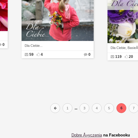
0
Dla Ciebie...
Dla Ciebie, Basie
59
4
0
119
20
...
6
1
3
4
5
7
Dobre Å»yczenia
na Facebooku