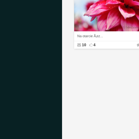
Na otarcie Å‚ez...
10
4