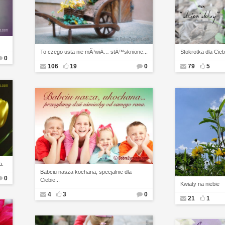
To czego usta nie mÃ³wiÄ… stÄ™sknione...
Stokrotka dla Cieb
0
106
19
0
79
5
a.
Babciu nasza kochana, specjalnie dla
0
Ciebie...
Kwiaty na niebie
4
3
0
21
1