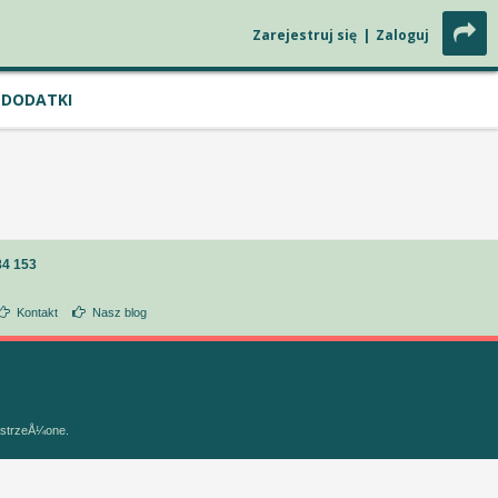
Zarejestruj się
|
Zaloguj
DODATKI
84 153
Kontakt
Nasz blog
astrzeÅ¼one.