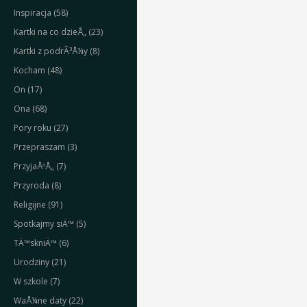
Inspiracja (58)
Kartki na co dzieÅ„ (23)
Kartki z podrÃ³Å¼y (8)
Kocham (48)
On (17)
Ona (68)
Pory roku (27)
Przepraszam (3)
PrzyjaÅºÅ„ (7)
Przyroda (8)
Religijne (91)
Spotkajmy siÄ™ (5)
TÄ™skniÄ™ (6)
Urodziny (21)
W szkole (7)
WaÅ¼ne daty (22)