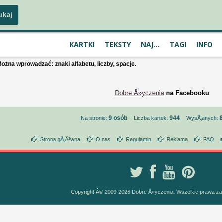
KARTKI
TEKSTY
NAJ...
TAGI
INFO
ożna wprowadzać: znaki alfabetu, liczby, spacje.
Dobre Å»yczenia
na Facebooku
9 osób
944
Na stronie:
Liczba kartek:
WysÅ‚anych:
Strona gÅ‚Ã³wna
O nas
Regulamin
Reklama
FAQ
Copyright Â© 2009-2026 Dobre Å»yczenia. Wszelkie prawa z