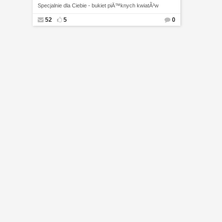
Specjalnie dla Ciebie - bukiet piÄ™knych kwiatÃ³w
52
5
0