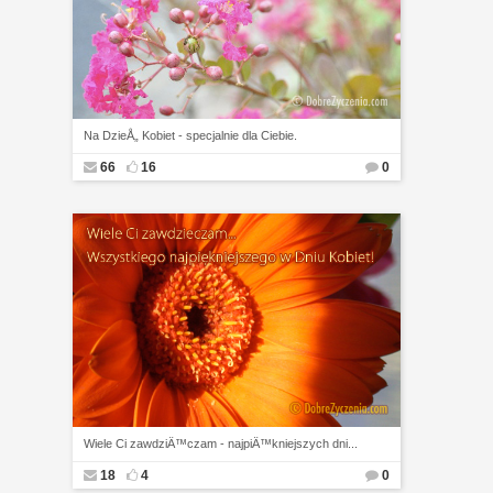
Na DzieÅ„ Kobiet - specjalnie dla Ciebie.
66
16
0
Wiele Ci zawdziÄ™czam - najpiÄ™kniejszych dni...
18
4
0