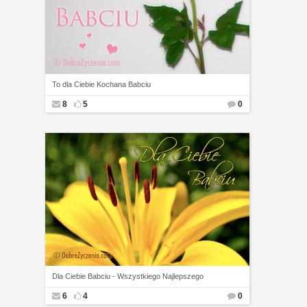
To dla Ciebie Kochana Babciu
8
5
0
Dla Ciebie Babciu - Wszystkiego Najlepszego
6
4
0