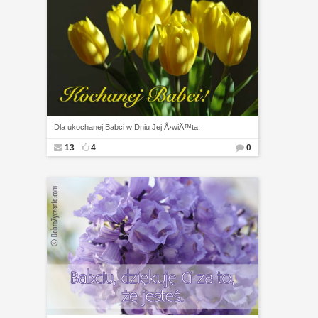
Dla ukochanej Babci w Dniu Jej Å›wiÄ™ta.
13
4
0