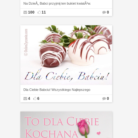
Na DzieÅ„ Babci przyjmij ten bukiet kwiatÃ³w.
100
11
0
Dla Ciebie Babciu! Wszystkiego Najlepszego
4
6
0