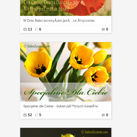
W Dniu Babci przesyÅ‚am gorÄ…ce Å¼yczenia.
13
6
0
Specjalnie dla Ciebie - bukiet piÄ™knych kwiatÃ³w
52
5
0