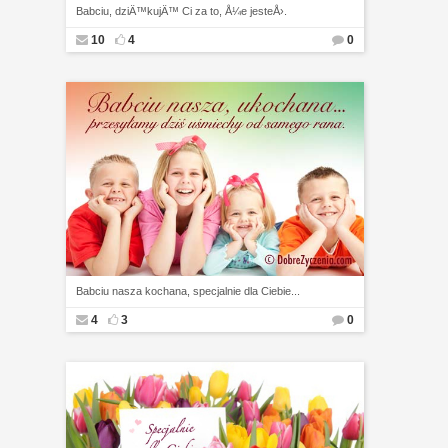
Babciu, dziÄ™kujÄ™ Ci za to, Å¼e jesteÅ›.
10
4
0
Babciu nasza kochana, specjalnie dla Ciebie...
4
3
0