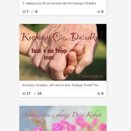
Z najlepszymi Å¼yczeniami dla Kochanego Dziadka
7
9
0
Kochany Dziadku, uÅ›ciski w dniu Twojego Å›wiÄ™ta.
17
10
0