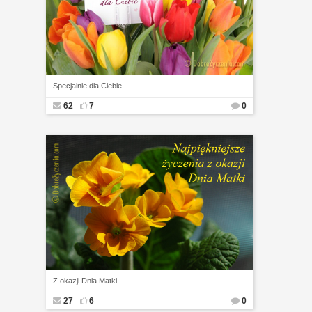
Specjalnie dla Ciebie
62
7
0
Z okazji Dnia Matki
27
6
0