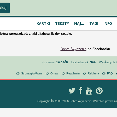
KARTKI
TEKSTY
NAJ...
TAGI
INFO
ożna wprowadzać: znaki alfabetu, liczby, spacje.
Dobre Å»yczenia
na Facebooku
14 osób
944
Na stronie:
Liczba kartek:
WysÅ‚anych:
Strona gÅ‚Ã³wna
O nas
Regulamin
Reklama
FAQ
Copyright Â© 2009-2026 Dobre Å»yczenia. Wszelkie prawa z