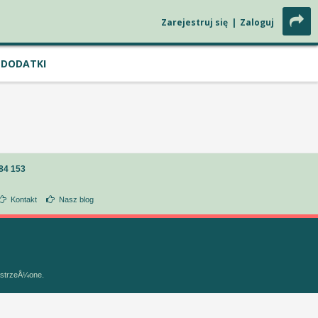
Zarejestruj się
|
Zaloguj
DODATKI
84 153
Kontakt
Nasz blog
astrzeÅ¼one.