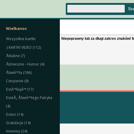
Wielkanoc
Wszystkie kartki
Niepoprawny lub za długi zakres znaków! M
:) KARTKI VIDEO (112)
Åšlubne (7)
Åšmieszne - Humor (4)
ÅšwiÄ™ta (186)
Cierpienie (9)
DziÄ™kujÄ™ (17)
DzieÅ„ ÅšwiÄ™tego Patryka
(4)
Dzieci (14)
Gratulacje (14)
Imieniny (24)