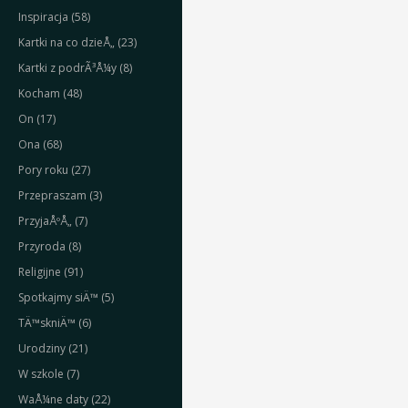
Inspiracja (58)
Kartki na co dzieÅ„ (23)
Kartki z podrÃ³Å¼y (8)
Kocham (48)
On (17)
Ona (68)
Pory roku (27)
Przepraszam (3)
PrzyjaÅºÅ„ (7)
Przyroda (8)
Religijne (91)
Spotkajmy siÄ™ (5)
TÄ™skniÄ™ (6)
Urodziny (21)
W szkole (7)
WaÅ¼ne daty (22)